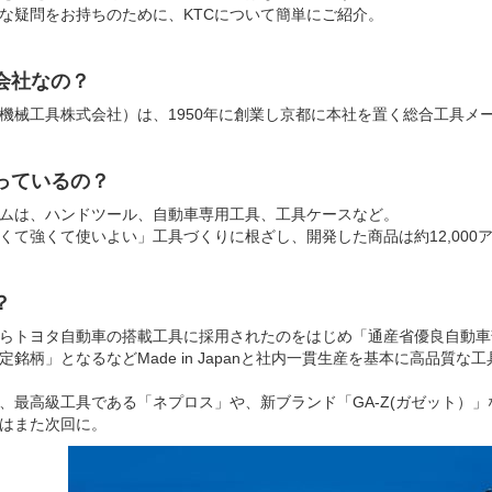
な疑問をお持ちのために、KTCについて簡単にご紹介。
会社なの？
都機械工具株式会社）は、1950年に創業し京都に本社を置く総合工具メ
っているの？
ムは、ハンドツール、自動車専用工具、工具ケースなど。
くて強くて使いよい」工具づくりに根ざし、開発した商品は約12,000
？
からトヨタ自動車の搭載工具に採用されたのをはじめ「通産省優良自動
定銘柄」となるなどMade in Japanと社内一貫生産を基本に高品質な
、最高級工具である「ネプロス」や、新ブランド「GA-Z(ガゼット）
はまた次回に。