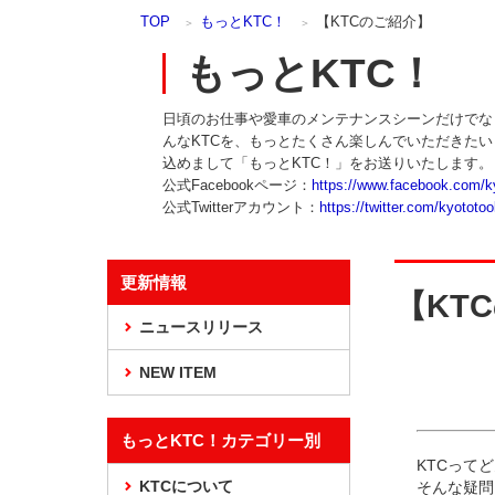
本
TOP
もっとKTC！
【KTCのご紹介】
文
ま
もっとKTC！
で
ス
日頃のお仕事や愛車のメンテナンスシーンだけでな
キ
んなKTCを、もっとたくさん楽しんでいただきた
ッ
込めまして「もっとKTC！」をお送りいたします。
プ
公式Facebookページ：
https://www.facebook.com/k
公式Twitterアカウント：
https://twitter.com/kyototoo
更新情報
【KT
ニュースリリース
NEW ITEM
もっとKTC！カテゴリー別
KTCって
KTCについて
そんな疑問