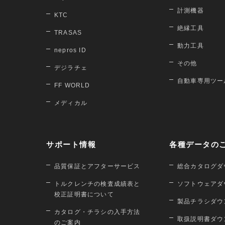
計測機器
KTC
絶縁工具
TRASAS
動力工具
nepros ID
その他
デジラチェ
自動車専用ツー
FF WORLD
メディカル
サポート情報
各種データの
品質保証とアフターサービス
総合カタログダ
トルクレンチの検査成績表と
ソフトウェアダ
校正証明書について
製品チラシダウ
カタログ・チラシの入手方法
取扱説明書ダウ
のご案内