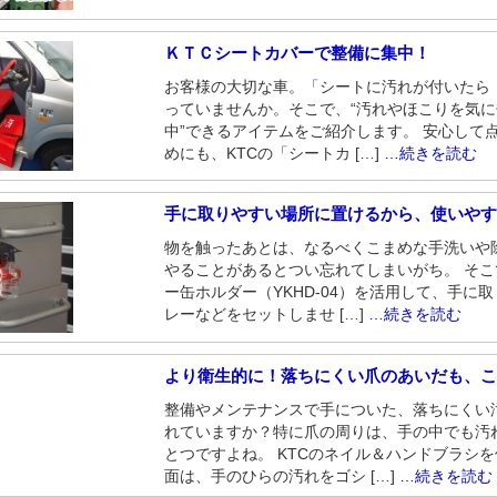
ＫＴＣシートカバーで整備に集中！
お客様の大切な車。「シートに汚れが付いたら
っていませんか。そこで、“汚れやほこりを気
中”できるアイテムをご紹介します。 安心して
めにも、KTCの「シートカ […]
…続きを読む
手に取りやすい場所に置けるから、使いや
物を触ったあとは、なるべくこまめな手洗いや
やることがあるとつい忘れてしまいがち。 そ
ー缶ホルダー（YKHD-04）を活用して、手に
レーなどをセットしませ […]
…続きを読む
より衛生的に！落ちにくい爪のあいだも、こ
整備やメンテナンスで手についた、落ちにくい
れていますか？特に爪の周りは、手の中でも汚
とつですよね。 KTCのネイル＆ハンドブラシ
面は、手のひらの汚れをゴシ […]
…続きを読む