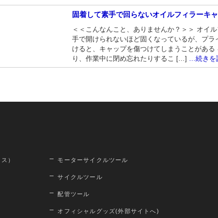
固着して素手で回らないオイルフィラーキ
＜＜こんなんこと、ありませんか？＞＞ オイ
手で開けられないほど固くなっているが、プラ
けると、キャップを傷つけてしまうことがある
り、作業中に閉め忘れたりするこ […]
…続きを
ロス）
モーターサイクルツール
サイクルツール
配管ツール
オフィシャルグッズ(外部サイトへ)