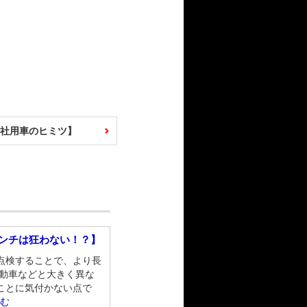
C社用車のヒミツ】
レンチは狂わない！？】
点検することで、より長
自動車などと大きく異な
ことに気付かない点で
読む