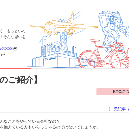
く、もっといろ
い！そんな思いを
yototool
l
Cのご紹介】
KTCに
〉
元記事（
どんなことをやっている会社なの？
を抱えている方もいらっしゃるのではないでしょうか。