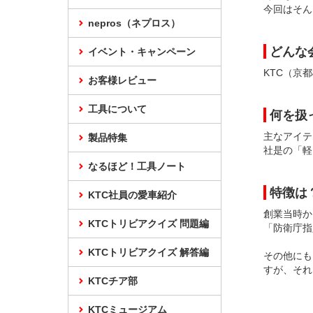
今回はそん
nepros（ネプロス）
どんな
イベント・キャンペーン
KTC（京
お客様レビュー
工具について
何を扱
主なアイテ
製品特集
社是の「軽
なるほど！工具ノート
特徴は
KTC社員の愛車紹介
創業当時
KTCトリビアクイズ 問題編
「防衛庁指
KTCトリビアクイズ 解答編
その他にも
すが、それ
KTCチア部
KTCミュージアム