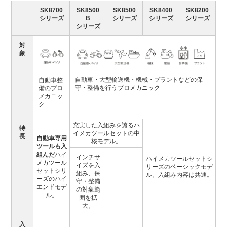
SK8700
SK8500
SK8500
SK8400
SK8200
シリーズ
B
シリーズ
シリーズ
シリーズ
シリーズ
対
象
自動車・大型輸送機・機械・プラントなどの保
自動車整
守・整備を行うプロメカニック
備のプロ
メカニッ
ク
充実した入組みを誇るハ
特
イメカツールセットの中
長
自動車専用
核モデル。
ツールも入
組んだ
ハイ
インチサ
ハイメカツールセットシ
メカツール
イズを入
リーズのベーシックモデ
セットシリ
組み、保
ル。入組み内容は共通。
ーズのハイ
守・整備
エンドモデ
の対象範
ル。
囲を拡
大。
入