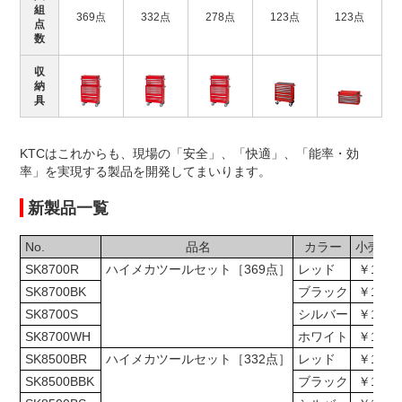
組
369点
332点
278点
123点
123点
点
数
収
納
具
KTCはこれからも、現場の「安全」、「快適」、「能率・効
率」を実現する製品を開発してまいります。
新製品一覧
No.
品名
カラー
小売参
SK8700R
ハイメカツールセット［369点］
レッド
￥1,369
SK8700BK
ブラック
￥1,369
SK8700S
シルバー
￥1,369
SK8700WH
ホワイト
￥1,369
SK8500BR
ハイメカツールセット［332点］
レッド
￥1,166
SK8500BBK
ブラック
￥1,166