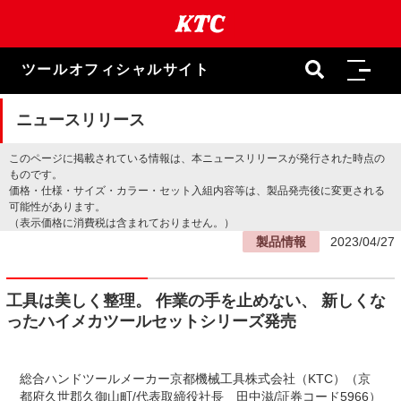
本
文
ま
で
ツールオフィシャルサイト
ス
キ
ッ
ニュースリリース
プ
このページに掲載されている情報は、本ニュースリリースが発行された時点の
ものです。
価格・仕様・サイズ・カラー・セット入組内容等は、製品発売後に変更される
可能性があります。
（表示価格に消費税は含まれておりません。）
製品情報
2023/04/27
工具は美しく整理。 作業の手を止めない、 新しくな
ったハイメカツールセットシリーズ発売
総合ハンドツールメーカー京都機械工具株式会社（KTC）（京
都府久世郡久御山町/代表取締役社長 田中滋/証券コード5966）