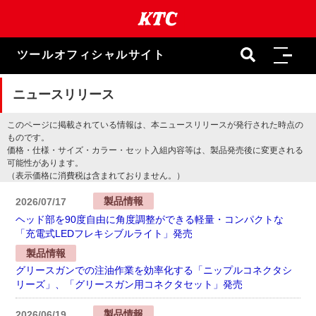
本
文
ま
で
ツールオフィシャルサイト
ス
キ
ッ
ニュースリリース
プ
このページに掲載されている情報は、本ニュースリリースが発行された時点の
ものです。
価格・仕様・サイズ・カラー・セット入組内容等は、製品発売後に変更される
可能性があります。
（表示価格に消費税は含まれておりません。）
製品情報
2026/07/17
ヘッド部を90度自由に角度調整ができる軽量・コンパクトな
「充電式LEDフレキシブルライト」発売
製品情報
グリースガンでの注油作業を効率化する「ニップルコネクタシ
リーズ」、「グリースガン用コネクタセット」発売
製品情報
2026/06/19