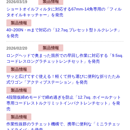
製品情報
2026/03/19
ショートオイルフィルタに対応する67mm-14角専用の「フィル
タオイルキャッチャー」を発売
製品情報
40~200N・mまで対応の「12.7sq.プレセット型トルクレンチ」
を発売
製品情報
2026/02/20
ロングヘッドで奥まった箇所での早回し作業に対応する「9.5sq.
コードレスロングラチェットレンチセット」を発売
製品情報
サッと広げてすぐ使える！軽くて持ち運びに便利な折りたたみ
式ワゴン「アクティブステーション」を発売
製品情報
4段階仮締めモードで締め過ぎを防止「12.7sq. ホイールナット
専用コードレストルクリミットインパクトレンチセット」を発
売
製品情報
作業性抜群のラチェット機構で、携帯に便利な「ミニラチェッ
トドライバ」を発売