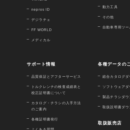
動力工具
nepros ID
その他
デジラチェ
自動車専用ツー
FF WORLD
メディカル
サポート情報
各種データの
品質保証とアフターサービス
総合カタログダ
トルクレンチの検査成績表と
ソフトウェアダ
校正証明書について
製品チラシダウ
カタログ・チラシの入手方法
取扱説明書ダウ
のご案内
各種証明書発行
取扱販売店
よくある質問