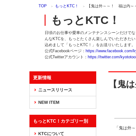
本
TOP
もっとKTC！
【鬼は外～～！ 福は内～
文
ま
もっとKTC！
で
ス
日頃のお仕事や愛車のメンテナンスシーンだけでな
キ
んなKTCを、もっとたくさん楽しんでいただきた
ッ
込めまして「もっとKTC！」をお送りいたします。
プ
公式Facebookページ：
https://www.facebook.com/k
公式Twitterアカウント：
https://twitter.com/kyototoo
更新情報
【鬼は
ニュースリリース
NEW ITEM
もっとKTC！カテゴリー別
「鬼は外～
KTCについて