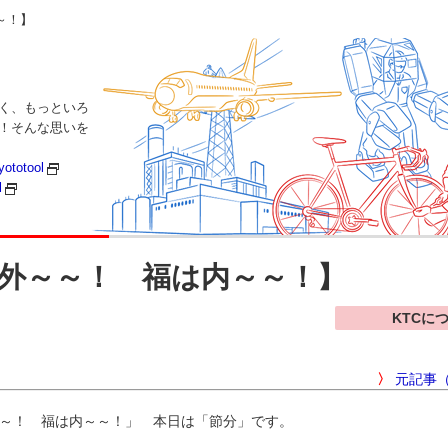
～！】
く、もっといろ
い！そんな思いを
yototool
l
外～～！ 福は内～～！】
KTCに
〉
元記事（
～！ 福は内～～！」 本日は「節分」です。