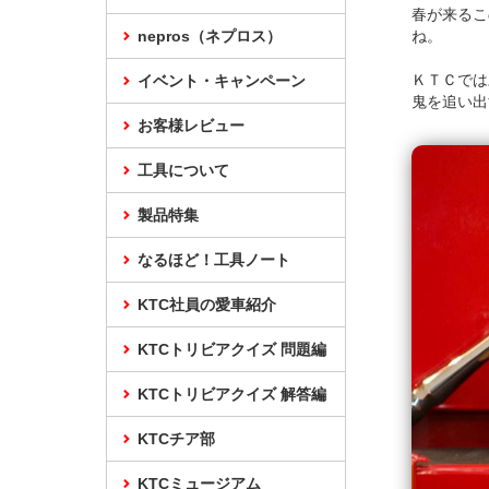
春が来るこ
nepros（ネプロス）
ね。
ＫＴＣでは
イベント・キャンペーン
鬼を追い出
お客様レビュー
工具について
製品特集
なるほど！工具ノート
KTC社員の愛車紹介
KTCトリビアクイズ 問題編
KTCトリビアクイズ 解答編
KTCチア部
KTCミュージアム