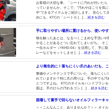
お客様の大切な車。「シートに汚れが付いたら
っていませんか。そこで、“汚れやほこりを気
中”できるアイテムをご紹介します。 安心して
めにも、KTCの「シートカ […]
…続きを読む
手に取りやすい場所に置けるから、使いや
物を触ったあとは、なるべくこまめな手洗いや
やることがあるとつい忘れてしまいがち。 そ
ー缶ホルダー（YKHD-04）を活用して、手に
レーなどをセットしませ […]
…続きを読む
より衛生的に！落ちにくい爪のあいだも、こ
整備やメンテナンスで手についた、落ちにくい
れていますか？特に爪の周りは、手の中でも汚
とつですよね。 KTCのネイル＆ハンドブラシ
面は、手のひらの汚れをゴシ […]
…続きを読む
固着して素手で回らないオイルフィラーキ
＜＜こんなんこと、ありませんか？＞＞ オイ