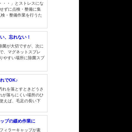
・・・」とストレスにな
にせずに点検・整備に集
点検・整備作業を行うた
すい、忘れない！
除菌が大切ですが、次に
こで、マグネットスプレ
取りやすい場所に除菌スプ
れでOK♪
汚れを落とすときどうさ
れが落ちにくい場所のひ
を使えば、毛足の長い下
ャップの緩め作業に
ルフィラーキャップが素