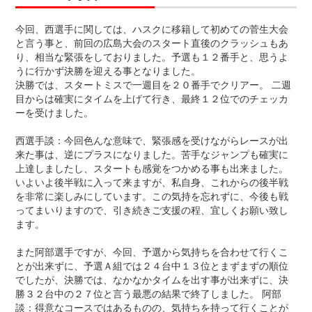
今回、西選手に関しては、ハスクに移籍して初めての菅生大会
と言う事と、前回の広島大会のスタート直後のクラッシュもあ
り、相当な緊張をしておりました。予選も１２番手と、思うよ
うに行かず決勝を迎える事となりました。
決勝では、スタートミスで一週目を２０番手でクリアー。 二週
目からは確実にタイムを上げて行き、最終１２位でのチェッカ
ーを受けました。
西選手談：今回色んな意味で、緊張感を受けながらレースが出
来た事は、逆にプラスになりました。苦手なジャンプも確実に
上達しましたし、スタートも感覚をつかめる事も出来ました。
いよいよ後半戦に入って来ますが、私自身、これからの後半戦
を非常に楽しみにしています。この気持を忘れずに、今後も戦
ってまいりますので、引き続きご支援の程、宜しくお願い致し
ます。
また阿部選手ですが、今回、予選から気持ちを合わせて行くこ
とが出来ずに、予選Ａ組では２４台中１３位とまずまずの順位
でしたが、決勝では、なかなかタイムを出す事が出来ずに、決
勝３２台中の２７位と言う最悪の結果で終了しました。 阿部
談：得意なコースではあるものの、気持ちを持って行くことが