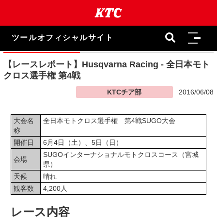
本
文
ま
で
ツールオフィシャルサイト
ス
キ
ッ
【レースレポート】Husqvarna Racing - 全日本モト
プ
クロス選手権 第4戦
KTCチア部
2016/06/08
大会名
全日本モトクロス選手権 第4戦SUGO大会
称
開催日
6月4日（土）、5日（日）
SUGOインターナショナルモトクロスコース（宮城
会場
県）
天候
晴れ
観客数
4,200人
レース内容