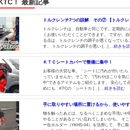
KTC！ 最新記事
トルクレンチ7つの誤解 その⑦ 【トルク
トルクレンチは、自動車と同じです。定期的に
くお使いいただくことができます。 ですが、
る点は、トルクレンチの調子が悪くなっている
す。 トルクレンチの調子が悪い […]
…続きを
ＫＴＣシートカバーで整備に集中！
お客様の大切な車。「シートに汚れが付いたら
っていませんか。そこで、“汚れやほこりを気
中”できるアイテムをご紹介します。 安心して
めにも、KTCの「シートカ […]
…続きを読む
手に取りやすい場所に置けるから、使いや
物を触ったあとは、なるべくこまめな手洗いや
やることがあるとつい忘れてしまいがち。 そ
ー缶ホルダー（YKHD-04）を活用して、手に