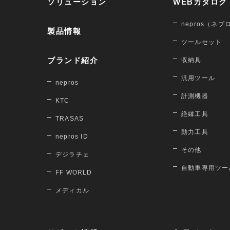
ソリューション
WEBカタログ
nepros（ネプ
製品情報
ツールセット
ブランド紹介
収納具
汎用ツール
nepros
計測機器
KTC
絶縁工具
TRASAS
動力工具
nepros ID
その他
デジラチェ
自動車専用ツー
FF WORLD
メディカル