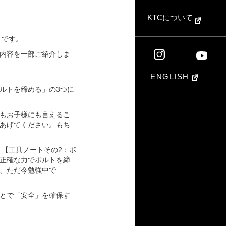
KTCについて
」です。
内容を一部ご紹介しま
ENGLISH
ルトを締める」の3つに
もお子様にも言えるこ
あげてください。もち
 【工具ノートその2：ボ
正確な力でボルトを締
、ただ今勉強中で
とで「安全」を確保す