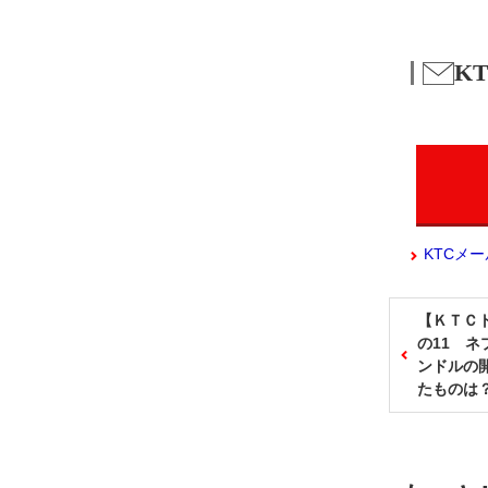
K
KTCメ
【ＫＴＣ
の11 
ンドルの
たものは