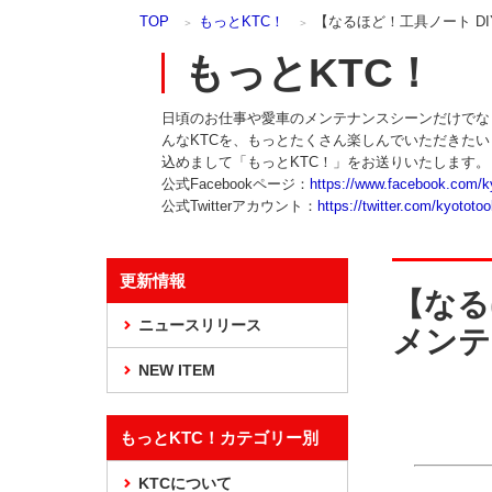
本
TOP
もっとKTC！
【なるほど！工具ノート D
文
ま
もっとKTC！
で
ス
日頃のお仕事や愛車のメンテナンスシーンだけでな
キ
んなKTCを、もっとたくさん楽しんでいただきた
ッ
込めまして「もっとKTC！」をお送りいたします。
プ
公式Facebookページ：
https://www.facebook.com/k
公式Twitterアカウント：
https://twitter.com/kyototoo
更新情報
【なる
ニュースリリース
メンテ
NEW ITEM
もっとKTC！カテゴリー別
KTCについて