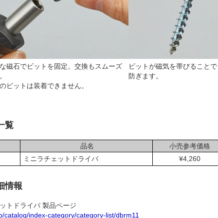
な磁石でビットを固定。交換もスムーズ
ビットが磁気を帯びることで
。
防ぎます。
のビットは装着できません。
一覧
品名
小売参考価格
ミニラチェットドライバ
¥4,260
細情報
ットドライバ 製品ページ
.jp/catalog/index-category/category-list/dbrm11