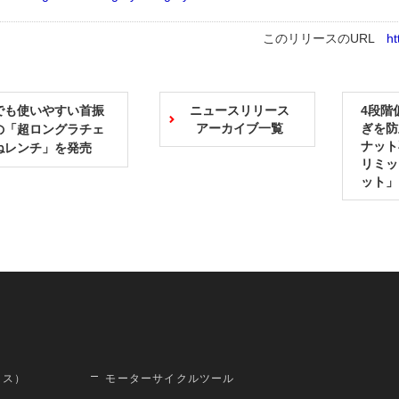
このリリースのURL
ht
でも使いやすい首振
ニュースリリース
4段階
アーカイブ一覧
ぎを防止
の「超ロングラチェ
ナット
ねレンチ」を発売
リミッ
ット」
ロス）
モーターサイクルツール