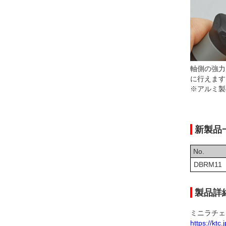
軸側の強力
に行えます
※アルミ製
新製品
No.
DBRM11
製品詳
ミニラチェ
https://ktc