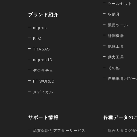
ツールセット
ブランド紹介
収納具
汎用ツール
nepros
計測機器
KTC
絶縁工具
TRASAS
動力工具
nepros ID
その他
デジラチェ
自動車専用ツー
FF WORLD
メディカル
サポート情報
各種データの
品質保証とアフターサービス
総合カタログダ