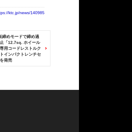
tps://ktc.jp/news/140985
仮締めモードで締め過
「12.7sq. ホイール
専用コードレストルク
トインパクトレンチセ
を発売