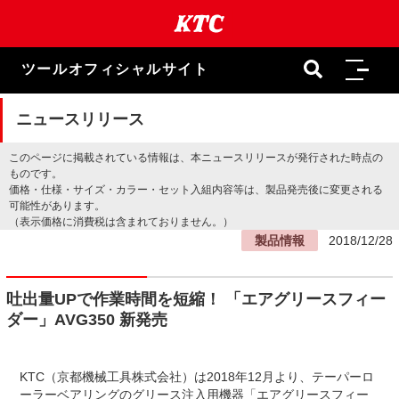
本
文
ま
で
ツールオフィシャルサイト
ス
キ
ッ
ニュースリリース
プ
このページに掲載されている情報は、本ニュースリリースが発行された時点の
ものです。
価格・仕様・サイズ・カラー・セット入組内容等は、製品発売後に変更される
可能性があります。
（表示価格に消費税は含まれておりません。）
製品情報
2018/12/28
吐出量UPで作業時間を短縮！ 「エアグリースフィー
ダー」AVG350 新発売
KTC（京都機械工具株式会社）は2018年12月より、テーパーロ
ーラーベアリングのグリース注入用機器「エアグリースフィー