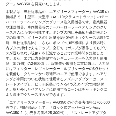
ダー」AVG350 を発売いたします。
本製品は、当社従来品の「エアグリースフィーダー」AVG35 の
後継品で、中型車～大型車（4t～10tクラスのトラック）のテー
パーローラーベアリングのグリース注入用機器です。産業機器
や運送機器、車両機器等のテーパーローラーベアリングのグリ
ース注入にも使用可能です。ポンプの内圧を高めた高効率ポン
プの採用で、グリースの吐出量を約40%向上（グリース温度9℃
時 当社従来品比）。さらにポンプの加圧機構により低温時に
内ブタの押付け力をアップ。空打ち（ポンプが動作してもグリ
スが送られない現象）を低減することで作業時間を短縮しま
す。また、エア圧力を調整するレギュレーターを入力側と使用
側（出力側）の2個装備し、誤動作や破損を二重に防止。入力側
にはフィルター・レギュレーター・ルブリケーターの3点セット
を装備し、クリーンかつ最適圧のエアで使用できます。ベアリ
ングが車両についた状態で使用するノズルアダプターは、スト
レートタイプと、ピッチ調整ができる4つ又タイプの2種類付
き。取り外したベアリングに使用するコーンはチャッキングに
より高圧でグリース注入ができます。
「エアグリースフィーダー」AVG350 の小売参考価格は700,000
円です。補給部品として、「ロック式アッパーコーンAssy」
AVG350-2（小売参考価格25,300円）、「ストレートアダプタ