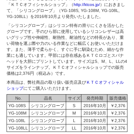
「ＫＴＣオフィシャルショップ」（
http://ktcos.jp/
）におきまし
て、「シリコングローブ」（YG-108S, YG-108M, YG-108L,
YG-108LL）を2016年10月より発売いたしました。
「シリコングローブ」はシリコン特有の滑りにくさを活かした
グローブです。手のひら部に使用しているシリコンレザーは高
いグリップ性や伸縮性、耐熱性、耐油性などの特長があり、重
い荷物を運ぶ際や力のいる作業などに幅広くお使いいただけま
す。また、薄手で柔らかく、すぐに手に馴染むため、細かな作
業にも適しています。甲部には存在感あるＫＴＣロゴとスパナ
ヘッドを大胆にプリントしています。サイズはS、M、L、LLの4
サイズをラインナップ。ＫＴＣオフィシャルショップでの販売
価格は2,376円（税込み）です。
本商品は、弊社商品の取り扱い販売店及び
ＫＴＣオフィシャル
ショップ
にてご購入いただけます。
No.
品名
サイズ
発売時期
販売価格
YG-108S
シリコングローブ
S
2016年10月
￥2,376
YG-108M
シリコングローブ
M
2016年10月
￥2,376
YG-108L
シリコングローブ
L
2016年10月
￥2,376
YG-108LL
シリコングローブ
LL
2016年10月
￥2,376