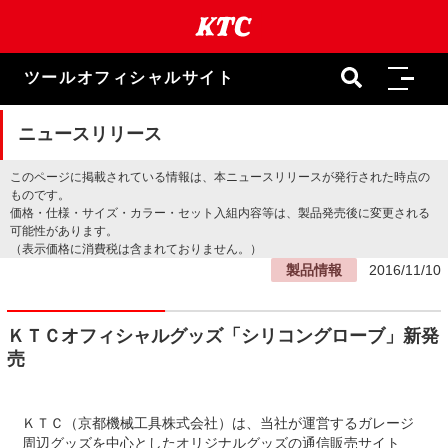
本
文
ま
で
ツールオフィシャルサイト
ス
キ
ッ
ニュースリリース
プ
このページに掲載されている情報は、本ニュースリリースが発行された時点の
ものです。
価格・仕様・サイズ・カラー・セット入組内容等は、製品発売後に変更される
可能性があります。
（表示価格に消費税は含まれておりません。）
製品情報
2016/11/10
ＫＴＣオフィシャルグッズ「シリコングローブ」新発
売
ＫＴＣ（京都機械工具株式会社）は、当社が運営するガレージ
周辺グッズを中心としたオリジナルグッズの通信販売サイト