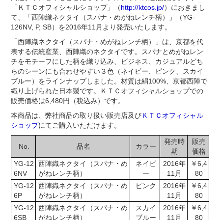
「ＫＴＣオフィシャルショップ」（
http://ktcos.jp/
）におきまし
て、「西陣織ネクタイ（スパナ・めがねレンチ柄）」（YG-
126NV, P, SB）を2016年11月より発売いたします。
「西陣織ネクタイ（スパナ・めがねレンチ柄）」は、京都を代
表する伝統産業、西陣織のネクタイです。スパナとめがねレン
チをモチーフにした柄を織り込み、ビジネス、カジュアルどち
らのシーンにも合わせやすい３色（ネイビー、ピンク、スカイ
ブルー）をラインナップしました。材質は絹100%、京都西陣で
織り上げられた日本製です。ＫＴＣオフィシャルショップでの
販売価格は6,480円（税込み）です。
本商品は、弊社商品の取り扱い販売店及び
ＫＴＣオフィシャル
ショップ
にてご購入いただけます。
発売時
販売
No.
品名
カラー
期
価格
YG-12
西陣織ネクタイ（スパナ・め
ネイビ
2016年
￥6,4
6NV
がねレンチ柄）
ー
11月
80
YG-12
西陣織ネクタイ（スパナ・め
ピンク
2016年
￥6,4
6P
がねレンチ柄）
11月
80
YG-12
西陣織ネクタイ（スパナ・め
スカイ
2016年
￥6,4
6SB
がねレンチ柄）
ブルー
11月
80