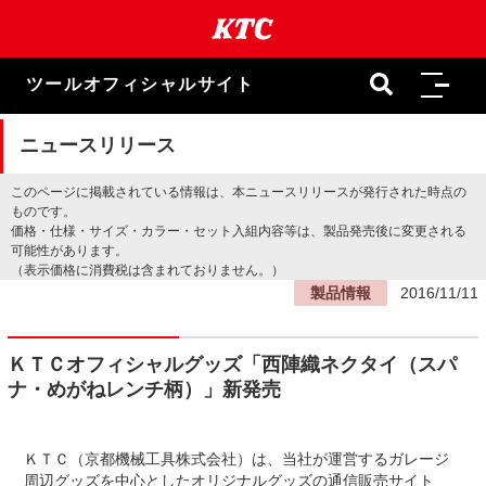
本
文
ま
で
ツールオフィシャルサイト
ス
キ
ッ
ニュースリリース
プ
このページに掲載されている情報は、本ニュースリリースが発行された時点の
ものです。
価格・仕様・サイズ・カラー・セット入組内容等は、製品発売後に変更される
可能性があります。
（表示価格に消費税は含まれておりません。）
製品情報
2016/11/11
ＫＴＣオフィシャルグッズ「西陣織ネクタイ（スパ
ナ・めがねレンチ柄）」新発売
ＫＴＣ（京都機械工具株式会社）は、当社が運営するガレージ
周辺グッズを中心としたオリジナルグッズの通信販売サイト