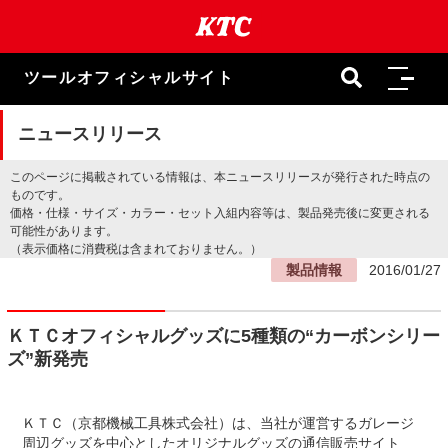
本
文
ま
で
ツールオフィシャルサイト
ス
キ
ッ
ニュースリリース
プ
このページに掲載されている情報は、本ニュースリリースが発行された時点の
ものです。
価格・仕様・サイズ・カラー・セット入組内容等は、製品発売後に変更される
可能性があります。
（表示価格に消費税は含まれておりません。）
製品情報
2016/01/27
ＫＴＣオフィシャルグッズに5種類の“カーボンシリー
ズ”新発売
ＫＴＣ（京都機械工具株式会社）は、当社が運営するガレージ
周辺グッズを中心としたオリジナルグッズの通信販売サイト