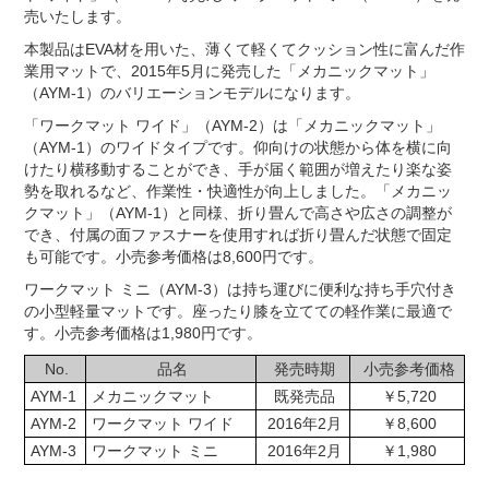
売いたします。
本製品はEVA材を用いた、薄くて軽くてクッション性に富んだ作
業用マットで、2015年5月に発売した「メカニックマット」
（AYM-1）のバリエーションモデルになります。
「ワークマット ワイド」（AYM-2）は「メカニックマット」
（AYM-1）のワイドタイプです。仰向けの状態から体を横に向
けたり横移動することができ、手が届く範囲が増えたり楽な姿
勢を取れるなど、作業性・快適性が向上しました。「メカニッ
クマット」（AYM-1）と同様、折り畳んで高さや広さの調整が
でき、付属の面ファスナーを使用すれば折り畳んだ状態で固定
も可能です。小売参考価格は8,600円です。
ワークマット ミニ（AYM-3）は持ち運びに便利な持ち手穴付き
の小型軽量マットです。座ったり膝を立てての軽作業に最適で
す。小売参考価格は1,980円です。
No.
品名
発売時期
小売参考価格
AYM-1
メカニックマット
既発売品
￥5,720
AYM-2
ワークマット ワイド
2016年2月
￥8,600
AYM-3
ワークマット ミニ
2016年2月
￥1,980