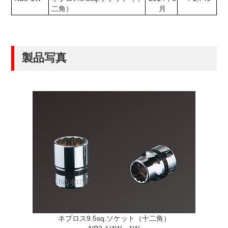
二角）
月
製品写真
ネプロス9.5sq.ソケット（十二角）