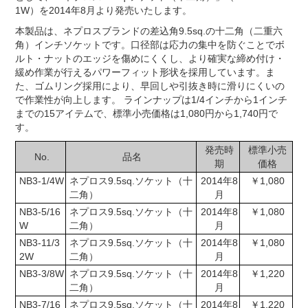
1W）を2014年8月より発売いたします。
本製品は、ネプロスブランドの差込角9.5sq.の十二角（二重六
角）インチソケットです。口径部は応力の集中を防ぐことでボ
ルト・ナットのエッジを傷めにくくし、より確実な締め付け・
緩め作業が行えるパワーフィット形状を採用しています。ま
た、ゴムリング採用により、早回しや引抜き時に滑りにくいの
で作業性が向上します。 ラインナップは1/4インチから1インチ
までの15アイテムで、標準小売価格は1,080円から1,740円で
す。
発売時
標準小売
No.
品名
期
価格
NB3-1/4W
ネプロス9.5sq.ソケット（十
2014年8
￥1,080
二角）
月
NB3-5/16
ネプロス9.5sq.ソケット（十
2014年8
￥1,080
W
二角）
月
NB3-11/3
ネプロス9.5sq.ソケット（十
2014年8
￥1,080
2W
二角）
月
NB3-3/8W
ネプロス9.5sq.ソケット（十
2014年8
￥1,220
二角）
月
NB3-7/16
ネプロス9.5sq.ソケット（十
2014年8
￥1,220