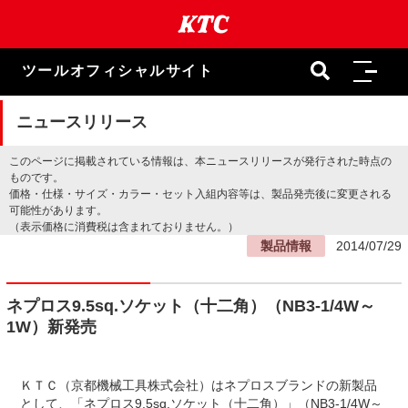
本
文
ま
で
ツールオフィシャルサイト
ス
キ
ッ
ニュースリリース
プ
このページに掲載されている情報は、本ニュースリリースが発行された時点の
ものです。
価格・仕様・サイズ・カラー・セット入組内容等は、製品発売後に変更される
可能性があります。
（表示価格に消費税は含まれておりません。）
製品情報
2014/07/29
ネプロス9.5sq.ソケット（十二角）（NB3-1/4W～
1W）新発売
ＫＴＣ（京都機械工具株式会社）はネプロスブランドの新製品
として、「ネプロス9.5sq.ソケット（十二角）」（NB3-1/4W～