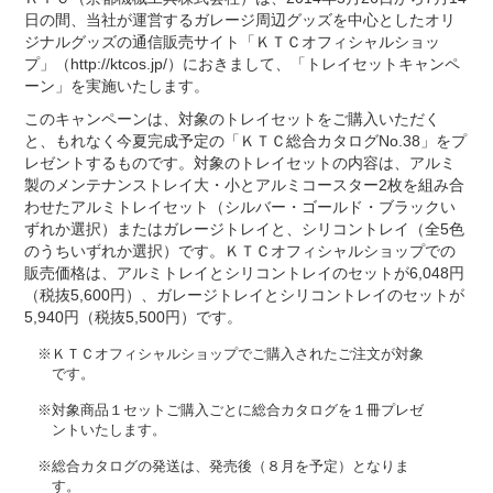
日の間、当社が運営するガレージ周辺グッズを中心としたオリ
ジナルグッズの通信販売サイト「ＫＴＣオフィシャルショッ
プ」（http://ktcos.jp/）におきまして、「トレイセットキャンペ
ーン」を実施いたします。
このキャンペーンは、対象のトレイセットをご購入いただく
と、もれなく今夏完成予定の「ＫＴＣ総合カタログNo.38」をプ
レゼントするものです。対象のトレイセットの内容は、アルミ
製のメンテナンストレイ大・小とアルミコースター2枚を組み合
わせたアルミトレイセット（シルバー・ゴールド・ブラックい
ずれか選択）またはガレージトレイと、シリコントレイ（全5色
のうちいずれか選択）です。ＫＴＣオフィシャルショップでの
販売価格は、アルミトレイとシリコントレイのセットが6,048円
（税抜5,600円）、ガレージトレイとシリコントレイのセットが
5,940円（税抜5,500円）です。
※ＫＴＣオフィシャルショップでご購入されたご注文が対象
です。
※対象商品１セットご購入ごとに総合カタログを１冊プレゼ
ントいたします。
※総合カタログの発送は、発売後（８月を予定）となりま
す。