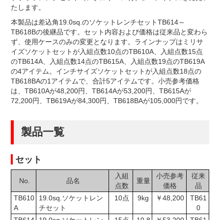
たします。
本製品は差込角19.0sq.のソケットレンチセットTB614～
TB618Bの後継品です。セット内容および価格は従来品と変わら
ず、使用ケースのみの変更となります。ラインナップはミリサ
イズソケットセットが入組点数10点のTB610A、入組点数15点
のTB614A、入組点数14点のTB615A、入組点数19点のTB619A
の4アイテム。インチサイズソケットセットが入組点数18点の
TB618BAの1アイテムで、合計5アイテムです。小売参考価格
は、TB610Aが48,200円、TB614Aが53,200円、TB615Aが
72,200円、TB619Aが84,300円、TB618BAが105,000円です。
製品一覧
セット
入組
小売参考
従来
No.
品名
重量
点数
価格
品
TB610
19.0sq.ソケットレン
10点
9kg
￥48,200
TB61
A
チセット
0