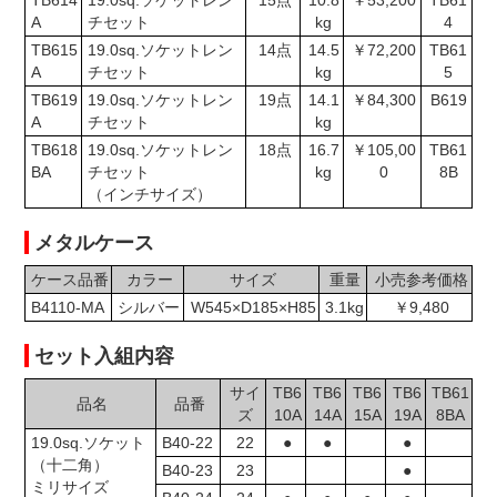
TB614
19.0sq.ソケットレン
15点
10.8
￥53,200
TB61
A
チセット
kg
4
TB615
19.0sq.ソケットレン
14点
14.5
￥72,200
TB61
A
チセット
kg
5
TB619
19.0sq.ソケットレン
19点
14.1
￥84,300
B619
A
チセット
kg
TB618
19.0sq.ソケットレン
18点
16.7
￥105,00
TB61
BA
チセット
kg
0
8B
（インチサイズ）
メタルケース
ケース品番
カラー
サイズ
重量
小売参考価格
B4110-MA
シルバー
W545×D185×H85
3.1kg
￥9,480
セット入組内容
サイ
TB6
TB6
TB6
TB6
TB61
品名
品番
ズ
10A
14A
15A
19A
8BA
19.0sq.ソケット
B40-22
22
●
●
●
（十二角）
B40-23
23
●
ミリサイズ