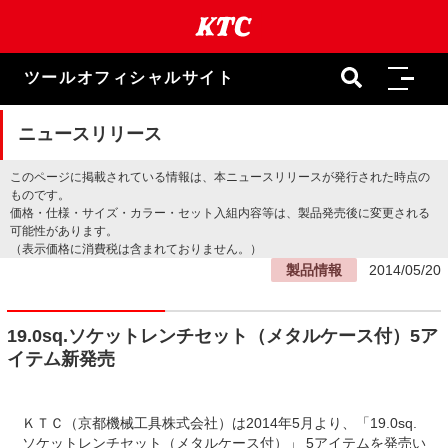
本
文
ま
で
ツールオフィシャルサイト
ス
キ
ッ
ニュースリリース
プ
このページに掲載されている情報は、本ニュースリリースが発行された時点の
ものです。
価格・仕様・サイズ・カラー・セット入組内容等は、製品発売後に変更される
可能性があります。
（表示価格に消費税は含まれておりません。）
製品情報
2014/05/20
19.0sq.ソケットレンチセット（メタルケース付）5ア
イテム新発売
ＫＴＣ（京都機械工具株式会社）は2014年5月より、「19.0sq.
ソケットレンチセット（メタルケース付）」 5アイテムを発売い