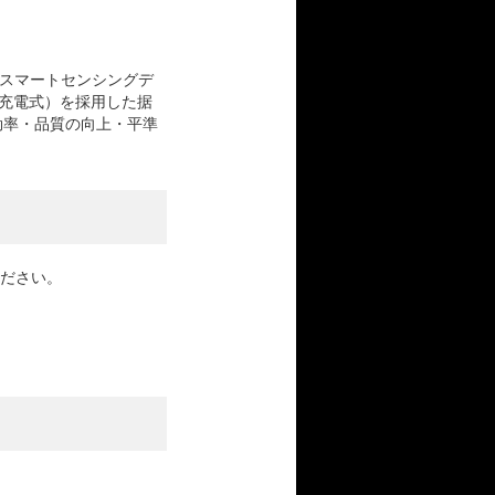
スマートセンシングデ
le（充電式）を採用した据
効率・品質の向上・平準
ください。