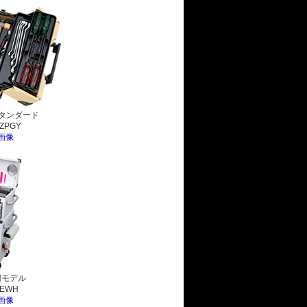
スタンダード
ZPGY
画像
用モデル
EEWH
画像