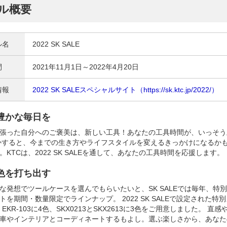
ル概要
ル名
2022 SK SALE
間
2021年11月1日～2022年4月20日
情報
2022 SK SALEスペシャルサイト（https://sk.ktc.jp/2022/）
豊かな毎日を
張った自分へのご褒美は、新しい工具！あなたの工具時間が、いっそう
かすると、今までの生き方やライフスタイルを変えるきっかけになるかも
。KTCは、2022 SK SALEを通して、あなたの工具時間を応援します。
色を打ち出す
な発想でツールケースを選んでもらいたいと、SK SALEでは毎年、特
トを期間・数量限定でラインナップ。 2022 SK SALEで設定された特別
、EKR-103に4色、SKX0213とSKX2613に3色をご用意しました。 
車やインテリアとコーディネートするもよし。選ぶ楽しさから、あなた