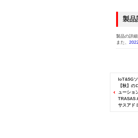
製品
製品の詳細
また、
202
IoT&5
【秋】のロ
ューショ
TRASAS
サスアド