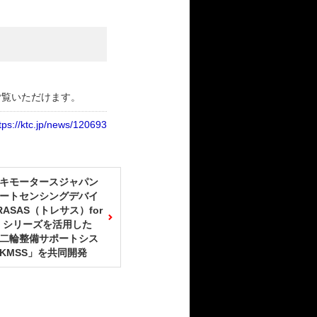
ご覧いただけます。
tps://ktc.jp/news/120693
キモータースジャパン
ートセンシングデバイ
RASAS（トレサス）for
o」シリーズを活用した
二輪整備サポートシス
KMSS」を共同開発