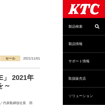
製品検索
製品情報
セール
2021/11/01
サポート情報
」 2021年
取扱販売店
を～
ソリューション
町／代表取締役社長 田