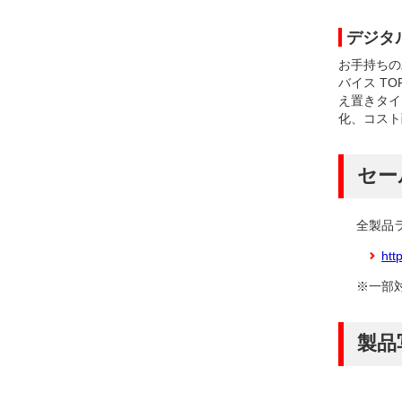
デジタ
お手持ちの
バイス TO
え置きタイ
化、コスト
セー
全製品ラ
htt
※一部対
製品