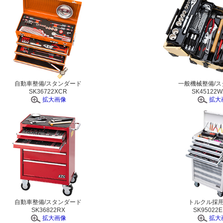
自動車整備/スタンダード
一般機械整備/
SK36722XCR
SK45122W
拡大画像
拡大
自動車整備/スタンダード
トルクル採
SK36822RX
SK95022
拡大画像
拡大