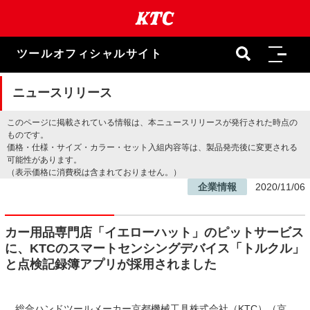
本
文
ま
で
ツールオフィシャルサイト
ス
キ
ッ
ニュースリリース
プ
このページに掲載されている情報は、本ニュースリリースが発行された時点の
ものです。
価格・仕様・サイズ・カラー・セット入組内容等は、製品発売後に変更される
可能性があります。
（表示価格に消費税は含まれておりません。）
企業情報
2020/11/06
カー用品専門店「イエローハット」のピットサービス
に、KTCのスマートセンシングデバイス「トルクル」
と点検記録簿アプリが採用されました
総合ハンドツールメーカー京都機械工具株式会社（KTC）（京