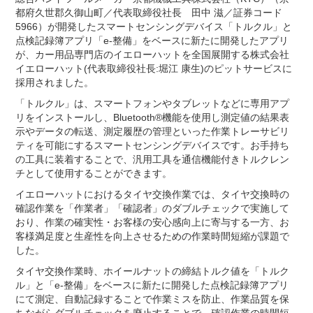
都府久世郡久御山町／代表取締役社長 田中 滋／証券コード
5966）が開発したスマートセンシングデバイス「トルクル」と
点検記録簿アプリ「e-整備」をベースに新たに開発したアプリ
が、カー用品専門店のイエローハットを全国展開する株式会社
イエローハット(代表取締役社長:堀江 康生)のピットサービスに
採用されました。
「トルクル」は、スマートフォンやタブレットなどに専用アプ
リをインストールし、Bluetooth®機能を使用し測定値の結果表
示やデータの転送、測定履歴の管理といった作業トレーサビリ
ティを可能にするスマートセンシングデバイスです。お手持ち
の工具に装着することで、汎用工具を通信機能付きトルクレン
チとして使用することができます。
イエローハットにおけるタイヤ交換作業では、タイヤ交換時の
確認作業を「作業者」「確認者」のダブルチェックで実施して
おり、作業の確実性・お客様の安心感向上に寄与する一方、お
客様満足度と生産性を向上させるための作業時間短縮が課題で
した。
タイヤ交換作業時、ホイールナットの締結トルク値を「トルク
ル」と「e-整備」をベースに新たに開発した点検記録簿アプリ
にて測定、自動記録することで作業ミスを防止、作業品質を保