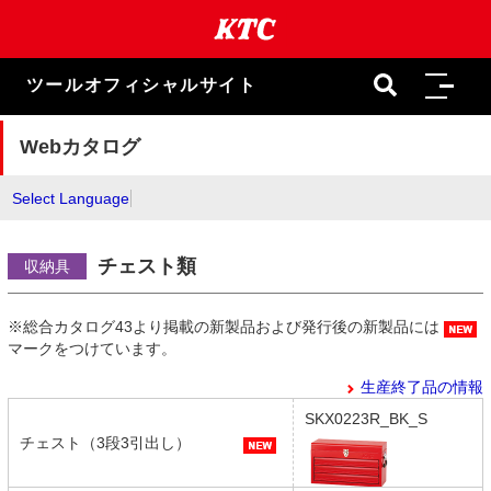
本
文
ま
で
ツールオフィシャルサイト
ス
キ
ッ
Webカタログ
プ
Select Language
チェスト類
収納具
※総合カタログ43より掲載の新製品および発行後の新製品には
マークをつけています。
生産終了品の情報
SKX0223R_BK_S
チェスト（3段3引出し）