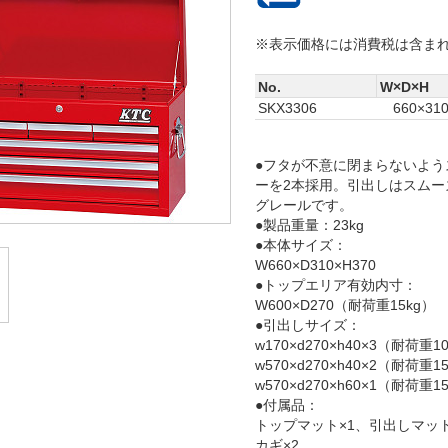
※表示価格には消費税は含ま
No.
W×D×H
SKX3306
660×31
●フタが不意に閉まらないよう
ーを2本採用。引出しはスムー
グレールです。
●製品重量：23kg
●本体サイズ：
W660×D310×H370
●トップエリア有効内寸：
W600×D270（耐荷重15kg）
●引出しサイズ：
w170×d270×h40×3（耐荷重1
w570×d270×h40×2（耐荷重1
w570×d270×h60×1（耐荷重1
●付属品：
トップマット×1、引出しマット
カギ×2