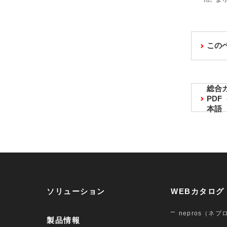
この
総合
PD
本語
ソリューション
WEBカタログ
nepros（ネプ
製品情報