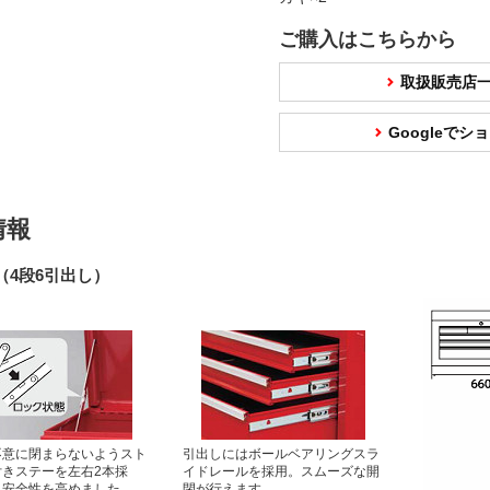
ご購入はこちらから
取扱販売店
Googleで
情報
（4段6引出し）
不意に閉まらないようスト
引出しにはボールベアリングスラ
付きステーを左右2本採
イドレールを採用。スムーズな開
り安全性を高めました。
閉が行えます。