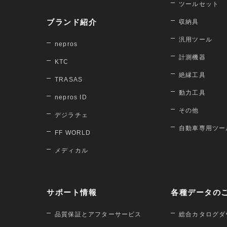
ツールセット
ブランド紹介
収納具
汎用ツール
nepros
計測機器
KTC
絶縁工具
TRASAS
動力工具
nepros ID
その他
デジラチェ
自動車専用ツー
FF WORLD
メディカル
サポート情報
各種データの
品質保証とアフターサービス
総合カタログダ