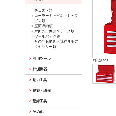
チェスト類
ローラーキャビネット・ワ
ゴン類
壁面収納類
片開き・両開きケース類
ツールバッグ類
その他収納具・収納具用ア
クセサリー類
汎用ツール
SKX3306
計測機器
動力工具
建築・設備
絶縁工具
その他