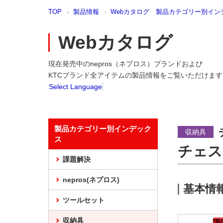
本
TOP
製品情報
Webカタログ 製品カテゴリー別イン
文
ま
で
Webカタログ
ス
キ
現在発売中のnepros（ネプロス）ブランドおよび
ッ
プ
KTCブランド全アイテムの製品情報をご覧いただけます
Select Language
製品カテゴリー別インデック
収納具
ス
チェス
課題解決
nepros(ネプロス)
基本情
ツールセット
収納具