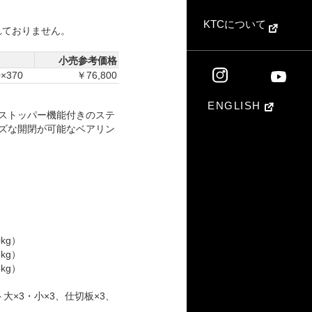
KTCについて
れておりません。
小売参考価格
0×370
￥76,800
ENGLISH
ストッパー機能付きのステ
ズな開閉が可能なベアリン
0kg）
5kg）
5kg）
大×3・小×3、仕切板×3、