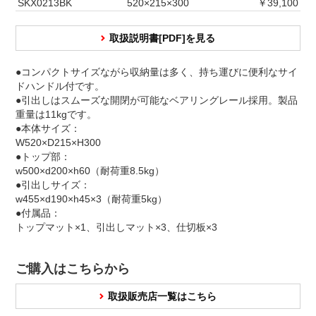
SKX0213BK
520×215×300
￥39,100
取扱説明書[PDF]を見る
●コンパクトサイズながら収納量は多く、持ち運びに便利なサイ
ドハンドル付です。
●引出しはスムーズな開閉が可能なベアリングレール採用。製品
重量は11kgです。
●本体サイズ：
W520×D215×H300
●トップ部：
w500×d200×h60（耐荷重8.5kg）
●引出しサイズ：
w455×d190×h45×3（耐荷重5kg）
●付属品：
トップマット×1、引出しマット×3、仕切板×3
ご購入はこちらから
取扱販売店一覧はこちら