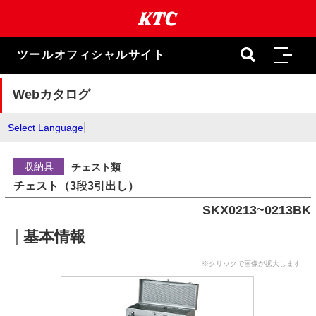
本
文
ま
で
ツールオフィシャルサイト
ス
キ
ッ
Webカタログ
プ
Select Language
収納具
チェスト類
チェスト（3段3引出し）
SKX0213~0213BK
基本情報
※クリックで画像が拡大します