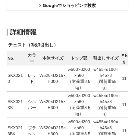
Googleでショッピング検索
詳細情報
チェスト（3段3引出し）
カラ
▼k
No.
本体サイズ
トップ部
引出しサイズ
ー
g
w500×d200
w455×d190×
SKX021
レッ
W520×D215×
×h60
h45×3
11
3
ド
H300
（耐荷重8.5
（耐荷重5k
kg）
g）
w500×d200
w455×d190×
SKX021
シル
W520×D215×
×h60
h45×3
11
3S
バー
H300
（耐荷重8.5
（耐荷重5k
kg）
g）
w500×d200
w455×d190×
SKX021
ブラ
W520×D215×
×h60
h45×3
11
3BK
ック
H300
（耐荷重8.5
（耐荷重5k