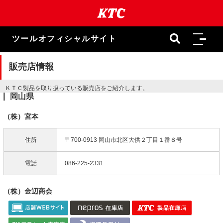
本
文
ま
で
ツールオフィシャルサイト
ス
キ
ッ
販売店情報
プ
ＫＴＣ製品を取り扱っている販売店をご紹介します。
岡山県
（株）宮本
住所
〒700-0913 岡山市北区大供２丁目１番８号
電話
086-225-2331
（株）金辺商会