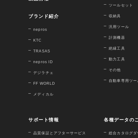
ツールセット
ブランド紹介
収納具
汎用ツール
nepros
計測機器
KTC
絶縁工具
TRASAS
動力工具
nepros ID
その他
デジラチェ
自動車専用ツー
FF WORLD
メディカル
サポート情報
各種データの
品質保証とアフターサービス
総合カタログダ