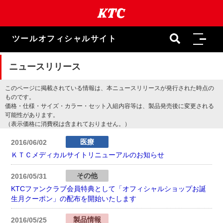
本
文
ま
で
ツールオフィシャルサイト
ス
キ
ッ
ニュースリリース
プ
このページに掲載されている情報は、本ニュースリリースが発行された時点の
ものです。
価格・仕様・サイズ・カラー・セット入組内容等は、製品発売後に変更される
可能性があります。
（表示価格に消費税は含まれておりません。）
医療
2016/06/02
ＫＴＣメディカルサイトリニューアルのお知らせ
その他
2016/05/31
KTCファンクラブ会員特典として「オフィシャルショップお誕
生月クーポン」の配布を開始いたします
製品情報
2016/05/25