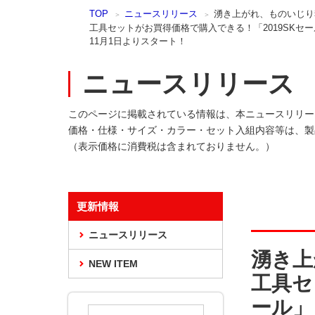
本
TOP
ニュースリリース
湧き上がれ、ものいじり
文
工具セットがお買得価格で購入できる！「2019SKセ
ま
11月1日よりスタート！
で
ス
ニュースリリース
キ
ッ
プ
このページに掲載されている情報は、本ニュースリリー
価格・仕様・サイズ・カラー・セット入組内容等は、製
（表示価格に消費税は含まれておりません。）
更新情報
ニュースリリース
湧き上
NEW ITEM
工具セ
ール」