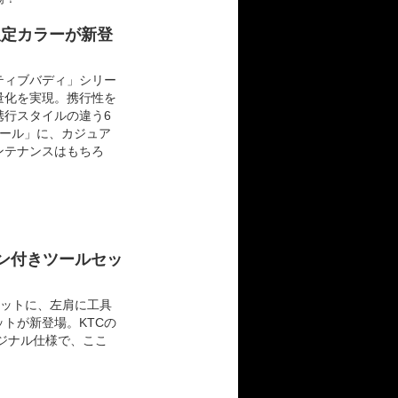
限定カラーが新登
ティブバディ」シリー
量化を実現。携行性を
携行スタイルの違う6
ロール」に、カジュア
ンテナンスはもちろ
ン付きツールセッ
番セットに、左肩に工具
トが新登場。KTCの
ジナル仕様で、ここ