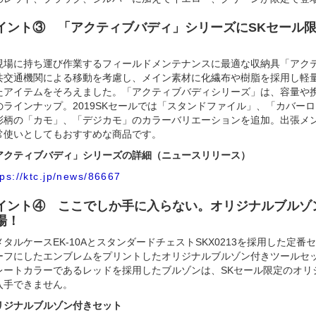
イント③ 「アクティブバディ」シリーズにSKセール
現場に持ち運び作業するフィールドメンテナンスに最適な収納具「アク
共交通機関による移動を考慮し、メイン素材に化繊布や樹脂を採用し軽
たアイテムをそろえました。「アクティブバディシリーズ」は、容量や
のラインナップ。2019SKセールでは「スタンドファイル」、「カバー
彩柄の「カモ」、「デジカモ」のカラーバリエーションを追加。出張メ
常使いとしてもおすすめな商品です。
クティブバディ」シリーズの詳細（ニュースリリース）
tps://ktc.jp/news/86667
イント④ ここでしか手に入らない。オリジナルブルゾ
場！
タルケースEK-10AとスタンダードチェストSKX0213を採用した定
ーフにしたエンブレムをプリントしたオリジナルブルゾン付きツールセッ
レートカラーであるレッドを採用したブルゾンは、SKセール限定のオリ
入手できません。
ジナルブルゾン付きセット