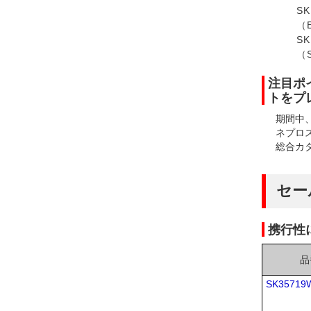
SK
（
SK
（
注目ポ
トをプ
期間中
ネプロス
総合カ
セー
携行性に
品
SK35719