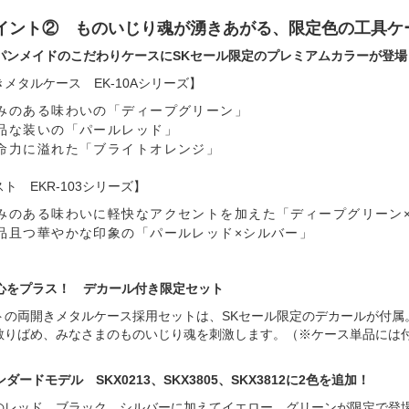
イント② ものいじり魂が湧きあがる、限定色の工具ケ
ャパンメイドのこだわりケースにSKセール限定のプレミアムカラーが登場
メタルケース EK-10Aシリーズ】
みのある味わいの「ディープグリーン」
品な装いの「パールレッド」
命力に溢れた「ブライトオレンジ」
ト EKR-103シリーズ】
みのある味わいに軽快なアクセントを加えた「ディープグリーン
品且つ華やかな印象の「パールレッド×シルバー」
び心をプラス！ デカール付き限定セット
トの両開きメタルケース採用セットは、SKセール限定のデカールが付属
散りばめ、みなさまのものいじり魂を刺激します。（※ケース単品には
ンダードモデル SKX0213、SKX3805、SKX3812に2色を追加！
のレッド、ブラック、シルバーに加えてイエロー、グリーンが限定で登