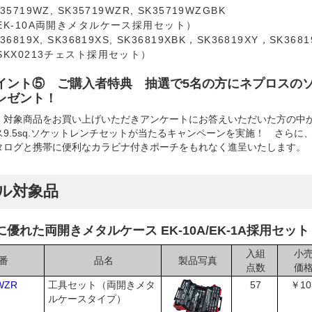
35719WZ, SK35719WZR, SK35719WZGBK
EK-10A両開きメタルケース採用セット）
36819X, SK36819XS, SK36819XBK，SK36819XY，SK368
SKX0213チェスト採用セット）
イント⑤ ご購入者特典 抽選で5名の方にネプロスの
レゼント！
、対象商品をお買い上げいただきアンケートにお答えいただいた方の中
9.5sq.ソケットレンチセットが当たるキャンペーンを実施！ さらに、購
タログと携帯に便利なカラビナ付きポーチをもれなく進呈いたします。
ル対象品
優れた両開きメタルケース EK-10A/EK-1A採用セット
入組
小
番
品名
製品写真
点数
価
WZR
工具セット（両開きメタ
57
￥10
ルケースタイプ）