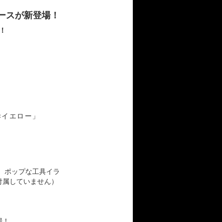
ースが新登場！
！
×イエロー」
。ポップな工具イラ
付属していません）
場！