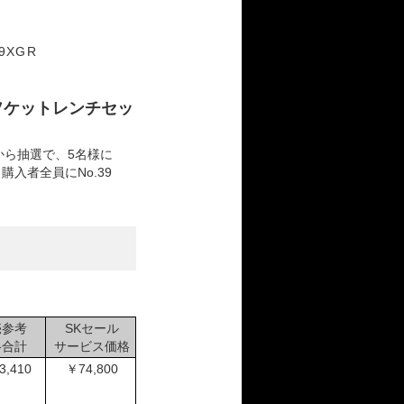
19XGR
ソケットレンチセッ
から抽選で、5名様に
入者全員にNo.39
売参考
SKセール
格合計
サービス価格
3,410
￥74,800