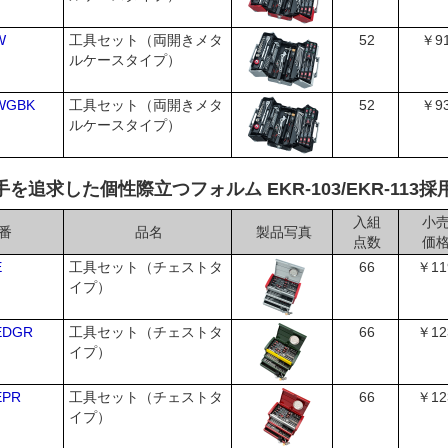
W
工具セット（両開きメタ
52
￥91
ルケースタイプ）
WGBK
工具セット（両開きメタ
52
￥93
ルケースタイプ）
を追求した個性際立つフォルム EKR-103/EKR-113
入組
小
番
品名
製品写真
点数
価
E
工具セット（チェストタ
66
￥11
イプ）
EDGR
工具セット（チェストタ
66
￥12
イプ）
EPR
工具セット（チェストタ
66
￥12
イプ）