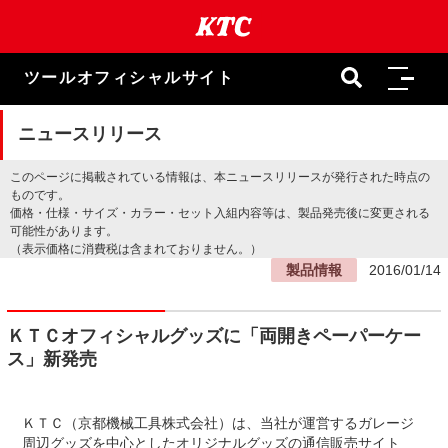
本
文
ま
で
ツールオフィシャルサイト
ス
キ
ッ
ニュースリリース
プ
このページに掲載されている情報は、本ニュースリリースが発行された時点の
ものです。
価格・仕様・サイズ・カラー・セット入組内容等は、製品発売後に変更される
可能性があります。
（表示価格に消費税は含まれておりません。）
製品情報
2016/01/14
ＫＴＣオフィシャルグッズに「両開きペーパーケー
ス」新発売
ＫＴＣ（京都機械工具株式会社）は、当社が運営するガレージ
周辺グッズを中心としたオリジナルグッズの通信販売サイト