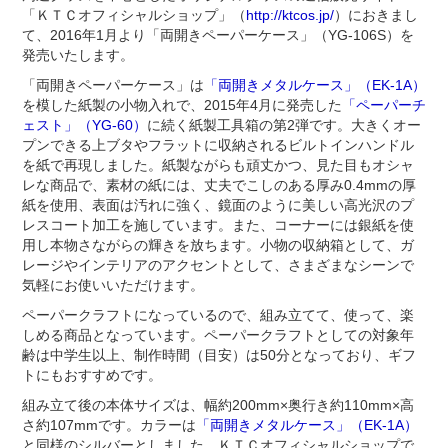
「ＫＴＣオフィシャルショップ」（
http://ktcos.jp/
）におきまし
て、2016年1月より「両開きペーパーケース」（YG-106S）を
発売いたします。
「両開きペーパーケース」は
「両開きメタルケース」（EK-1A）
を模した紙製の小物入れで、2015年4月に発売した
「ペーパーチ
ェスト」（YG-60）
に続く紙製工具箱の第2弾です。大きくオー
プンできる上ブタやフラットに収納されるビルトインハンドル
を紙で再現しました。紙製ながらも頑丈かつ、見た目もオシャ
レな商品で、素材の紙には、丈夫でこしのある厚み0.4mmの厚
紙を使用、表面は汚れに強く、鏡面のように美しい高光沢のプ
レスコート加工を施しています。また、コーナーには銀紙を使
用し本物さながらの輝きを放ちます。小物の収納箱として、ガ
レージやインテリアのアクセントとして、さまざまなシーンで
気軽にお使いいただけます。
ペーパークラフトになっているので、組み立てて、使って、楽
しめる商品となっています。ペーパークラフトとしての対象年
齢は中学生以上、制作時間（目安）は50分となっており、ギフ
トにもおすすめです。
組み立て後の本体サイズは、幅約200mm×奥行き約110mm×高
さ約107mmです。カラーは
「両開きメタルケース」（EK-1A）
と同様のシルバーとしました。ＫＴＣオフィシャルショップで