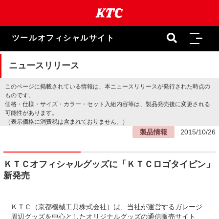
本
文
ま
で
ツールオフィシャルサイト
ス
キ
ッ
ニュースリリース
プ
このページに掲載されている情報は、本ニュースリリースが発行された時点の
ものです。
価格・仕様・サイズ・カラー・セット入組内容等は、製品発売後に変更される
可能性があります。
（表示価格に消費税は含まれておりません。）
製品情報
2015/10/26
ＫＴＣオフィシャルグッズに「ＫＴＣロゴタイピン」
新発売
ＫＴＣ（京都機械工具株式会社）は、当社が運営するガレージ
周辺グッズを中心としたオリジナルグッズの通信販売サイト