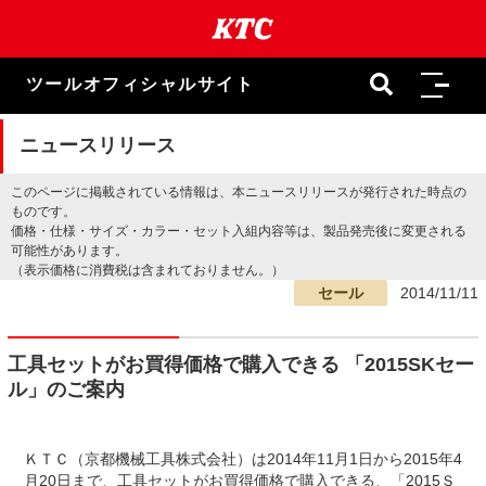
本
文
ま
で
ツールオフィシャルサイト
ス
キ
ッ
ニュースリリース
プ
このページに掲載されている情報は、本ニュースリリースが発行された時点の
ものです。
価格・仕様・サイズ・カラー・セット入組内容等は、製品発売後に変更される
可能性があります。
（表示価格に消費税は含まれておりません。）
セール
2014/11/11
工具セットがお買得価格で購入できる 「2015SKセー
ル」のご案内
ＫＴＣ（京都機械工具株式会社）は2014年11月1日から2015年4
月20日まで、工具セットがお買得価格で購入できる、「2015Ｓ