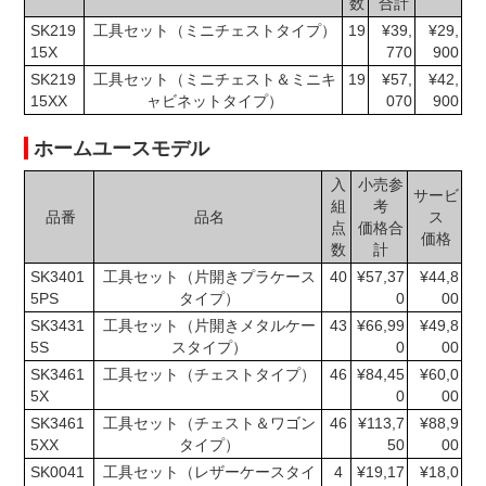
数
合計
SK219
工具セット（ミニチェストタイプ）
19
¥39,
¥29,
15X
770
900
SK219
工具セット（ミニチェスト＆ミニキ
19
¥57,
¥42,
15XX
ャビネットタイプ）
070
900
ホームユースモデル
入
小売参
サービ
組
考
品番
品名
ス
点
価格合
価格
数
計
SK3401
工具セット（片開きプラケース
40
¥57,37
¥44,8
5PS
タイプ）
0
00
SK3431
工具セット（片開きメタルケー
43
¥66,99
¥49,8
5S
スタイプ）
0
00
SK3461
工具セット（チェストタイプ）
46
¥84,45
¥60,0
5X
0
00
SK3461
工具セット（チェスト＆ワゴン
46
¥113,7
¥88,9
5XX
タイプ）
50
00
SK0041
工具セット（レザーケースタイ
4
¥19,17
¥18,0