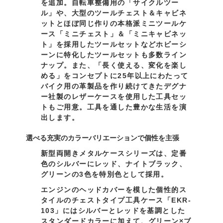
を追加。自転車整備用の「サイクルツー
ル」や、大型のツールチェスト＆キャビネ
ットとほぼ同じ作りの本格派ミニツールケ
ース「ミニチェスト」＆「ミニキャビネッ
ト」を採用したツールセットなどホビーシ
ーンに特化したツールセットも多数ライン
ナップ。また、「長く使える、変化を楽し
める」をコンセプトに25年以上にわたって
バイク用の革製品を作り続けてきたデグナ
ー社製のレザーケースを使用した工具セッ
トもご用意。工具を通した豊かな生活を演
出します。
選べる充実のカラーバリエーションで個性を主張
新型両開きメタルケースシリーズは、定番
色のシルバーにレッド、ナイトブラック、
グリーンの3色を特別色として採用。
エンジンのヘッドカバーを模した個性的ス
タイルのチェストタイプ工具ケース「EKR-
103」にはシルバーとレッドを基調とした
スタンダードカラーに加えて、グリーン×ブ