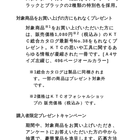
ラックとブラックの2種類の特別色を採用。
対象商品をお買い上げの方にもれなくプレゼント
※1
対象商品
をお買い上げいただいた方に
※2
は、販売価格1,080円
（税込み）のＫＴ
Ｃ総合カタログ最新号No.38をもれなくプ
レゼント。ＫＴＣの思いや工具に関するあ
らゆる情報が凝縮された一冊です。[Ａ4サ
イズ左綴じ、496ページオールカラー]
※1総合カタログは製品に同梱されま
す。一部の商品はプレゼント対象外
です。
※2価格はＫＴＣオフォシャルショッ
プの 販売価格（税込み）です。
購入者限定プレゼントキャンペーン
期間中、対象商品をお買い上げいただき、
アンケートにお答えいただいた方の中から
抽選で、豪華賞品を進呈します。応募方法