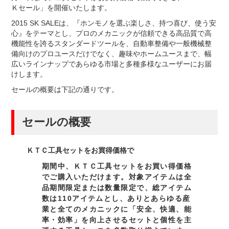
Ｋセール」を開催いたします。
2015 SK SALEは、『ホンモノを選ぶ楽しさ、持つ喜び、使う安
心』をテーマとし、プロのメカニックが信頼できる高品質で高
機能性を誇るスタンダードツールを、自動車整備や一般機械整
備向けのプロユースだけでなく、趣味やホームユースまで、幅
広いラインナップであらゆる市場と多種多様なユーザーにお届
けします。
セールの概要は下記の通りです。
セールの概要
ＫＴＣ工具セットをお買得価格で
期間中、ＫＴＣ工具セットをお買い得価格
でご購入いただけます。対象アイテムは全
品期間限定または数量限定で、総アイテム
数は110アイテムとし、ありとあらゆる産
業と全てのメカニックに「安全、快適、能
率・効率」を向上させるセットと個性を主