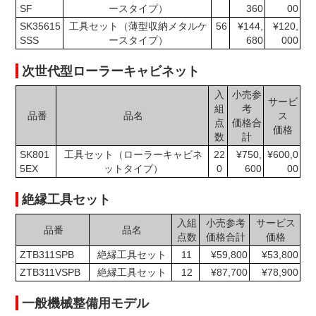
SF
ースタイプ）
360
00
SK35615
工具セット（薄型収納メタルケ
56
¥144,
¥120,
SSS
ースタイプ）
680
000
次世代型ローラーキャビネット
入
小売参
サービ
組
考
品番
品名
ス
点
価格合
価格
数
計
SK801
工具セット（ローラーキャビネ
22
¥750,
¥600,0
5EX
ットタイプ）
0
600
00
絶縁工具セット
入組
小売参考
サービス
品番
品名
点数
価格合計
価格
ZTB311SPB
絶縁工具セット
11
¥59,800
¥53,800
ZTB311VSPB
絶縁工具セット
12
¥87,700
¥78,900
一般機械整備用モデル