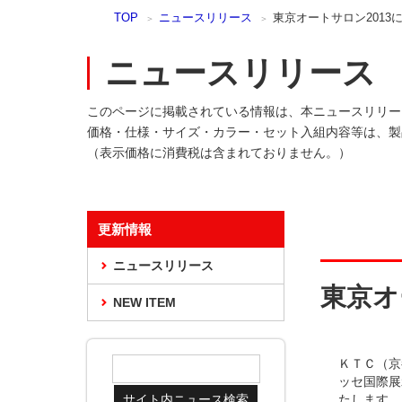
本
TOP
ニュースリリース
東京オートサロン2013
文
ま
ニュースリリース
で
ス
キ
このページに掲載されている情報は、本ニュースリリー
ッ
価格・仕様・サイズ・カラー・セット入組内容等は、製
プ
（表示価格に消費税は含まれておりません。）
更新情報
ニュースリリース
東京オ
NEW ITEM
ＫＴＣ（京
ッセ国際展示
たします。