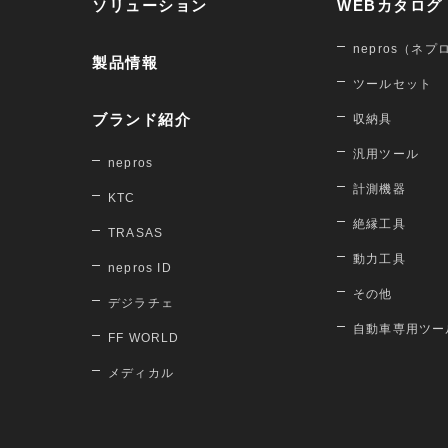
ソリューション
WEBカタログ
nepros（ネプ
製品情報
ツールセット
ブランド紹介
収納具
汎用ツール
nepros
計測機器
KTC
絶縁工具
TRASAS
動力工具
nepros ID
その他
デジラチェ
自動車専用ツー
FF WORLD
メディカル