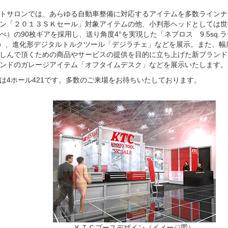
トサロンでは、あらゆる自動車整備に対応するアイテムを多数ラインナ
ン「２０１３ＳＫセール」対象アイテムの他、小判形ヘッドとしては世界最
べ）の90枚ギアを採用し、送り角度4°を実現した「ネプロス 9.5sq.
90）、進化形デジタルトルクツール「デジラチェ」などを展示。また、
しんで頂くための商品やサービスの提供を目的に立ち上げた新ブランド
ンドのガレージアイテム「オフタイムデスク」などを展示いたします。
は4ホール421です。多数のご来場をお待ちいたしております。
ＫＴＣブースデザイン（イメージ図）