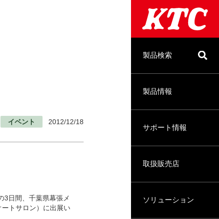
製品検索
製品情報
イベント
2012/12/18
サポート情報
取扱販売店
での3日間、千葉県幕張メ
ソリューション
（東京オートサロン）に出展い