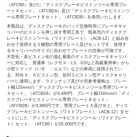
（ATCB5）並びに「ディスクブレーキピストンツール専用プレ
ートＡセット」（ATCB2A）及び「ディスクブレーキピストンツ
ール専用プレートＢセット」（ATCB2B）を発売いたします。
本製品は、ディスクブレーキのパッド交換時等にブレーキキャ
リパーのピストンを押し戻す専用工具で、既発売のディスクブ
レーキピストンツール（ワイドプレート）（ACB-12）と組み合
わせて使用する２種類の専用プレート及びセットです。使用す
るキャリパーのサイズに合わせてプレートの交換が可能です。
大型化・多ピストン化の進む最新のディスクブレーキキャリパ
ーに対応し、普通車（レクサス・LS、GSなど高級乗用車）から
小型トラック（いすゞ・エルフ）などの車両に採用されてい
る、対向４、６ピストン型、並列２ピストン型ディスクキャリ
パーに適用します。ラインナップ及び小売参考価格は、プレー
ト幅125mmの「ディスクブレーキピストンツール専用プレート
Ａセット」（ATCB2A）が3,480円、プレート幅150mmの「ディ
スクブレーキピストンツール専用プレートＢセット」
（ATCB2B）が3,980円です。専用プレートＡ及びＢと、ディス
クブレーキピストンツール（ワイドプレート）（ACB-12）をセ
ットにした「ディスクブレーキピストンツール（ワイドプレー
ト）セット」（ATCB5）が25,000円です。