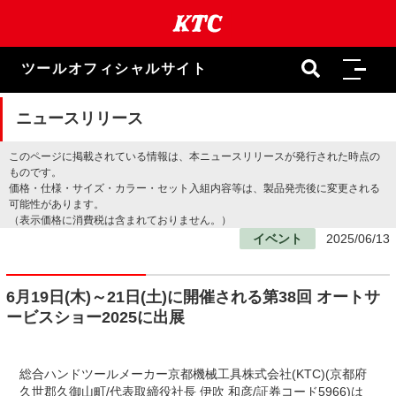
本
文
ま
で
ツールオフィシャルサイト
ス
キ
ッ
ニュースリリース
プ
このページに掲載されている情報は、本ニュースリリースが発行された時点の
ものです。
価格・仕様・サイズ・カラー・セット入組内容等は、製品発売後に変更される
可能性があります。
（表示価格に消費税は含まれておりません。）
イベント
2025/06/13
6月19日(木)～21日(土)に開催される第38回 オートサ
ービスショー2025に出展
総合ハンドツールメーカー京都機械工具株式会社(KTC)(京都府
久世郡久御山町/代表取締役社長 伊吹 和彦/証券コード5966)は