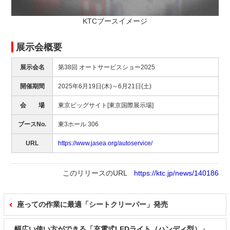
KTCブースイメージ
展示会概要
展示会名
第38回 オートサービスショー2025
開催期間
2025年6月19日(木)～6月21日(土)
会 場
東京ビッグサイト[東京国際展示場]
ブースNo.
東3ホール 306
URL
https://www.jasea.org/autoservice/
このリリースのURL
https://ktc.jp/news/140186
座っての作業に最適「シートクリーパー」発売
幅広い使い方ができる「充電式LEDライト（ハンディ型）」