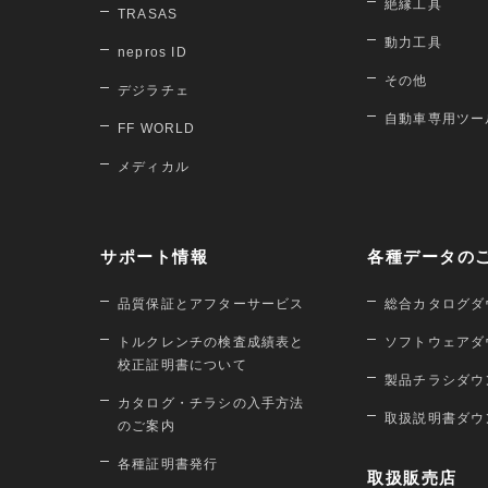
絶縁工具
TRASAS
動力工具
nepros ID
その他
デジラチェ
自動車専用ツー
FF WORLD
メディカル
サポート情報
各種データの
品質保証とアフターサービス
総合カタログダ
トルクレンチの検査成績表と
ソフトウェアダ
校正証明書について
製品チラシダウ
カタログ・チラシの入手方法
取扱説明書ダウ
のご案内
各種証明書発行
取扱販売店