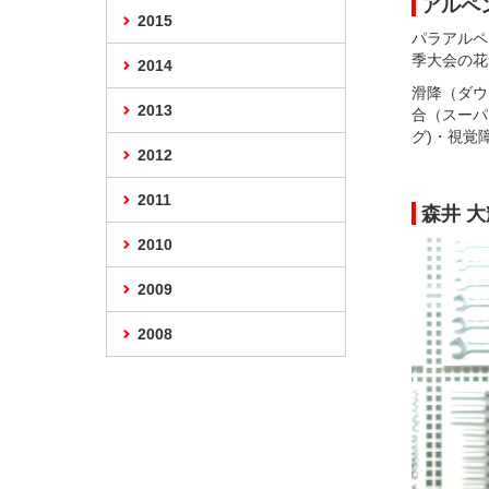
アルペ
2015
パラアルペ
季大会の花
2014
滑降（ダウ
2013
合（スーパ
グ)・視覚
2012
2011
森井 
2010
2009
2008