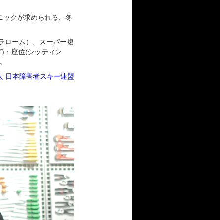
クニックが求められる、冬
ラローム）、スーパー複
)・座位(シッティン
す。
法人 日本障害者スキー連盟