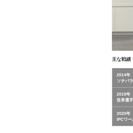
主な戦績
2014年
ソチパ
2019年
世界選
2020年
IPCワ