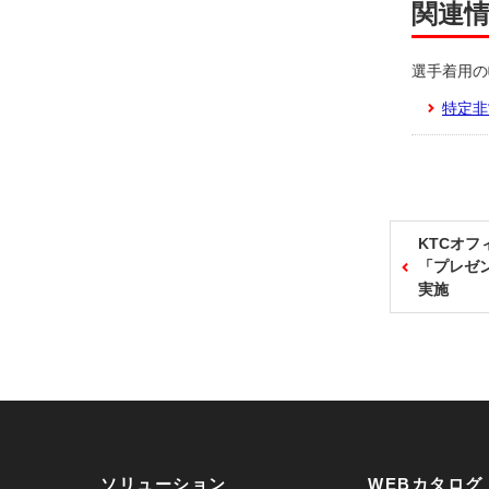
関連
選手着用の
特定非営利
KTCオフ
「プレゼ
実施
ソリューション
WEBカタログ