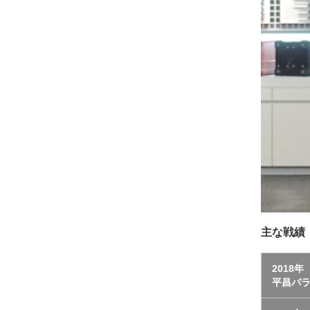
主な戦績
2018年
平昌パ