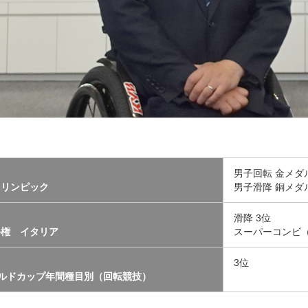
男子回転 金メダ
ラリンピック
男子滑降 銅メダ
滑降 3位
手権 イタリア
スーパーコンビ（
3位
ールドカップ年間種目別（回転競技）