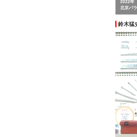
2022年
北京パ
鈴木猛