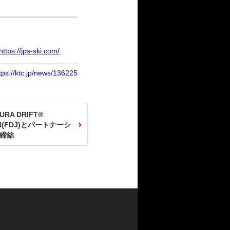
//jps-ski.com/
tps://ktc.jp/news/136225
URA DRIFT®
N(FDJ)とパートナーシ
締結