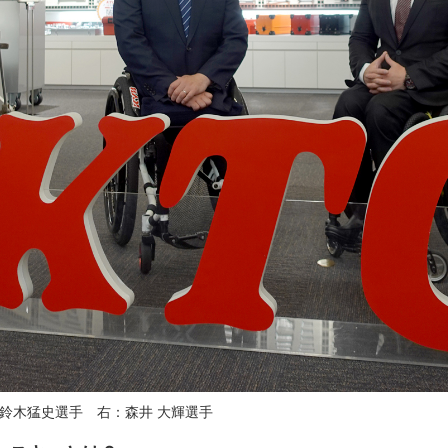
鈴木猛史選手 右：森井 大輝選手