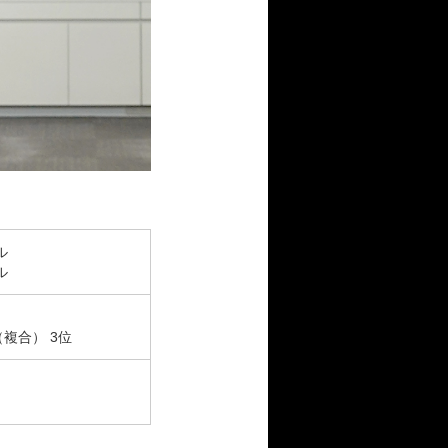
ル
ル
複合） 3位