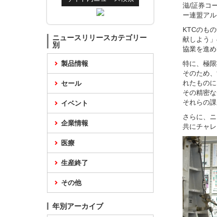
滋/証券コ
ー連盟アル
KTCのも
ニュースリリースカテゴリー
献しよう」
別
協業を進め
製品情報
特に、極限
そのため、
れたものに
セール
その精密な
それらの課
イベント
さらに、ニ
企業情報
共にチャレ
医療
生産終了
その他
年別アーカイブ