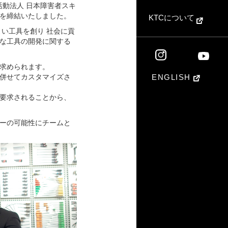
活動法人 日本障害者スキ
を締結いたしました。
KTCについて
よい工具を創り 社会に貢
な工具の開発に関する
求められます。
併せてカスタマイズさ
ENGLISH
要求されることから、
ーの可能性にチームと