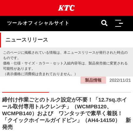
本
文
ま
で
ツールオフィシャルサイト
ス
キ
ッ
ニュースリリース
プ
このページに掲載されている情報は、本ニュースリリースが発行された時点の
ものです。
価格・仕様・サイズ・カラー・セット入組内容等は、製品発売後に変更される
可能性があります。
（表示価格に消費税は含まれておりません。）
製品情報
2022/11/21
締付け作業ごとのトルク設定が不要！「12.7sq.ホイ
ール取付専用トルクレンチ」（WCMPB120、
WCMPB140）および ワンタッチで素早く着脱！
「クイックホイールガイドピン」（AH4-14150） 新
発売