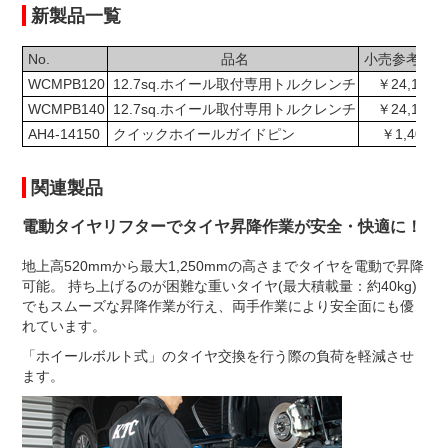
新製品一覧
No.
品名
小売参考価格
WCMPB120
12.7sq.ホイール取付専用トルクレンチ
￥24,100
WCMPB140
12.7sq.ホイール取付専用トルクレンチ
￥24,100
AH4-14150
クイックホイールガイドピン
￥1,400
関連製品
電動タイヤリフターでタイヤ昇降作業が安全・快適に！
地上高520mmから最大1,250mmの高さまでタイヤを電動で昇降
可能。 持ち上げるのが困難な重いタイヤ(最大積載量：約40kg)
でもスムーズな昇降作業が行え、両手作業により安全面にも優
れています。
「ホイールボルト式」のタイヤ交換を行う際の負荷を軽減させ
ます。