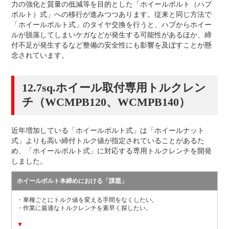
力の強化と質量の低減等を目的とした「ホイールボルト（ハブ
ボルト）式」への移行が進みつつあります。従来と同じ方法で
「ホイールボルト式」のタイヤ交換を行うと、ハブからホイー
ルが脱落してしまいケガなどが発生する可能性があるほか、締
付不足が発生するなど整備の安全性にも影響を及ぼすことが懸
念されています。
12.7sq.ホイール取付専用トルクレン
チ（WCMPB120、WCMPB140）
近年増加している「ホイールボルト式」は「ホイールナット
式」よりも高い締付トルク値が指定されていることがあるた
め、「ホイールボルト式」に対応する専用トルクレンチを開発
しました。
ホイールボルト本締めにおける「課題」
・車種ごとにトルク値を変える手間をなくしたい。
・作業に最適なトルクレンチを素早く探したい。
▼