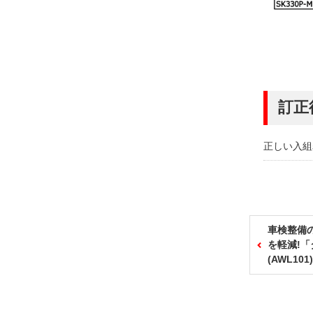
訂正
正しい入組
車検整備
を軽減!
(AWL10