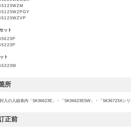
45123WZM
45123WZPGY
45123WZVP
Mセット
35623P
45223P
セット
45323M
箇所
入の入組表内「SK36623E」・「SK36623ESW」・「SK36723X
訂正前