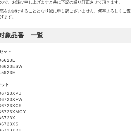
ので、お詫び申し上げますと共に下記の通り訂正させて頂きます。
惑をお掛けすることとなり誠に申し訳ございません。何卒よろしくご査
げます。
対象品番 一覧
Aセット
36623E
36623ESW
45923E
3セット
36723XPU
36723XFW
36723XCR
36723XMGY
36723X
36723XS
36723XBK