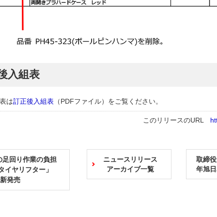
後入組表
表は
訂正後入組表
（PDFファイル）
をご覧ください。
このリリースのURL
ht
の足回り作業の負担
ニュースリリース
取締役
アーカイブ一覧
年旭日
「タイヤリフター」
1)新発売