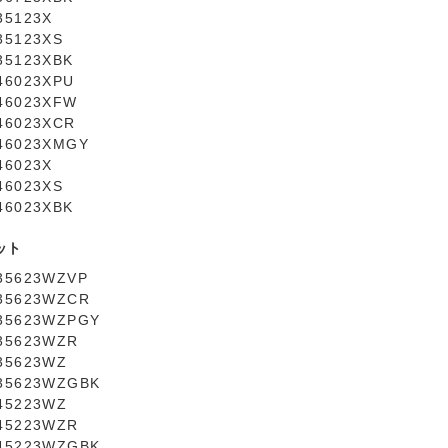
35123X
35123XS
35123XBK
46023XPU
46023XFW
46023XCR
46023XMGY
46023X
46023XS
46023XBK
セット
35623WZVP
35623WZCR
35623WZPGY
35623WZR
35623WZ
35623WZGBK
45223WZ
45223WZR
45223WZGBK