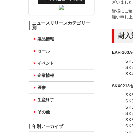
ざいました
皆様にご迷
願い申し上
ニュースリリースカテゴリー
別
封入
製品情報
セール
EKR-103
・SK
イベント
・SK
・SK
企業情報
SKX021
医療
・SK
生産終了
・SK
・SK
その他
・SK
・SK
・SK
年別アーカイブ
・SK