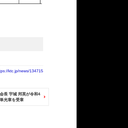
tps://ktc.jp/news/134715
会長 宇城 邦英が令和4
単光章を受章