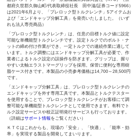
都府久世郡久御山町/代表取締役社長 田中滋/証券コード5966）
は2021年6月より、「プレロック型トルクレンチ」5アイテムお
よび「エンドキャップ分解工具」を発売いたしました。（いず
れも法人専売商品）
「プレロック型トルクレンチ」は、任意の目標トルク値に設定
可能な単機能型トルクレンチです。設定トルクでのボルト・ナ
ットの締め付け作業ができ、一定トルクでの連続作業に適して
います。トルク調整にはエンドキャップ分解工具が必要で、作
業者によるトルク設定の誤操作を防ぎます。グリップは、握り
やすい太軸エラストマーグリップを採用。保管に便利な専用樹
脂ケース付きです。本製品の小売参考価格は14,700～28,500円
です。
「エンドキャップ分解工具」は、プレロック型トルクレンチの
エンドキャップを外す専用工具です。本製品とトルクテスター
を使用することで、プレロック型トルクレンチがお客様にて調
整可能な単機能型トルクレンチとして使用できます。有料でト
ルク設定サービスや校正証明発行サービスも行っております。
（詳細は
サポート情報
をご覧ください）
ＫＴＣはこれからも、現場の「安全」、「快適」、「能率・効
率」を実現する製品を開発してまいります。