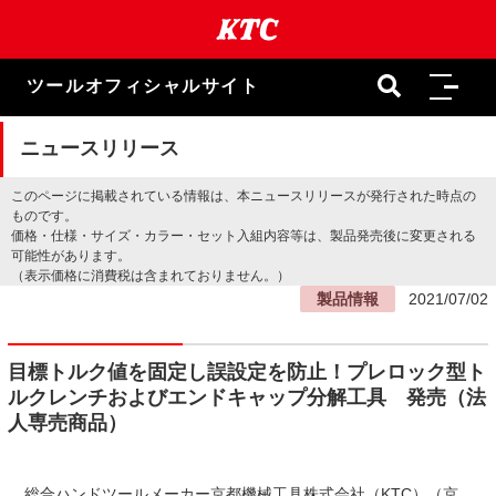
本
文
ま
で
ツールオフィシャルサイト
ス
キ
ッ
ニュースリリース
プ
このページに掲載されている情報は、本ニュースリリースが発行された時点の
ものです。
価格・仕様・サイズ・カラー・セット入組内容等は、製品発売後に変更される
可能性があります。
（表示価格に消費税は含まれておりません。）
製品情報
2021/07/02
目標トルク値を固定し誤設定を防止！プレロック型ト
ルクレンチおよびエンドキャップ分解工具 発売（法
人専売商品）
総合ハンドツールメーカー京都機械工具株式会社（KTC）（京