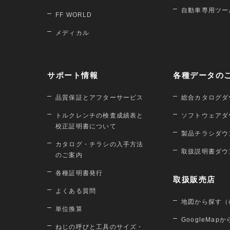
自動車専用ツー
FF WORLD
メディカル
サポート情報
各種データの
品質保証とアフターサービス
総合カタログダ
トルクレンチの検査成績表と
ソフトウェアダ
校正証明書について
製品チラシダウ
カタログ・チラシの入手方法
取扱説明書ダウ
のご案内
各種証明書発行
取扱販売店
よくある質問
地図から探す（
単位換算
GoogleMap
ねじの呼びと工具のサイズ・