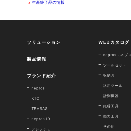
生産終了品の情報
ソリューション
WEBカタログ
nepros（ネプ
製品情報
ツールセット
ブランド紹介
収納具
汎用ツール
nepros
計測機器
KTC
絶縁工具
TRASAS
動力工具
nepros ID
その他
デジラチェ