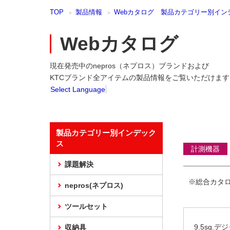
本
TOP
製品情報
Webカタログ 製品カテゴリー別イン
文
ま
で
Webカタログ
ス
キ
現在発売中のnepros（ネプロス）ブランドおよび
ッ
プ
KTCブランド全アイテムの製品情報をご覧いただけます
Select Language
製品カテゴリー別インデック
ス
計測機器
課題解決
※総合カタ
nepros(ネプロス)
ツールセット
9.5sq.
収納具