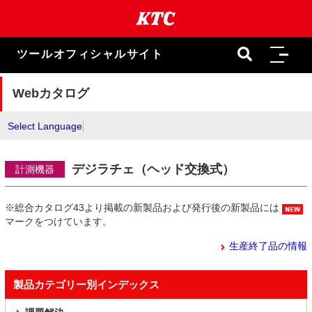
本
文
ま
で
ツールオフィシャルサイト
ス
キ
ッ
Webカタログ
プ
Select Language
デジラチェ（ヘッド交換式）
計測機器
※総合カタログ43より掲載の新製品および発行後の新製品には
マークをつけています。
生産終了品の情報
製品カテゴリー別インデックス