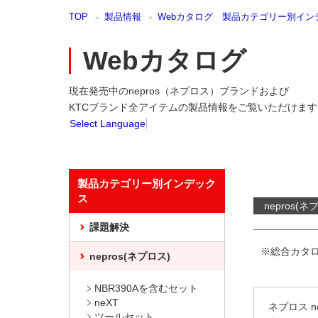
本
TOP
製品情報
Webカタログ 製品カテゴリー別イン
文
ま
で
Webカタログ
ス
キ
現在発売中のnepros（ネプロス）ブランドおよび
ッ
プ
KTCブランド全アイテムの製品情報をご覧いただけます
Select Language
製品カテゴリー別インデック
ス
nepros(ネ
課題解決
※総合カタ
nepros(ネプロス)
NBR390Aを含むセット
neXT
ネプロス n
ツールセット