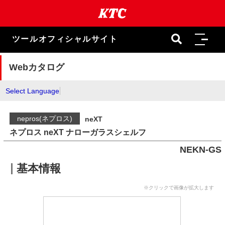
本
文
ま
で
ツールオフィシャルサイト
ス
キ
ッ
Webカタログ
プ
Select Language
nepros(ネプロス)
neXT
ネプロス neXT ナローガラスシェルフ
NEKN-GS
基本情報
※クリックで画像が拡大します