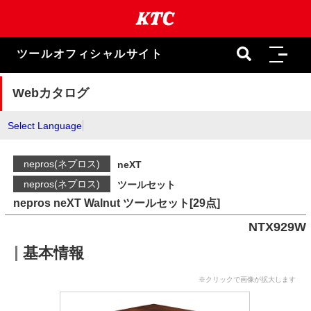
本
文
ま
で
ツールオフィシャルサイト
ス
キ
ッ
Webカタログ
プ
Select Language
nepros(ネプロス)
neXT
nepros(ネプロス)
ツールセット
nepros neXT Walnut ツールセット[29点]
NTX929W
基本情報
※クリックで画像が拡大します