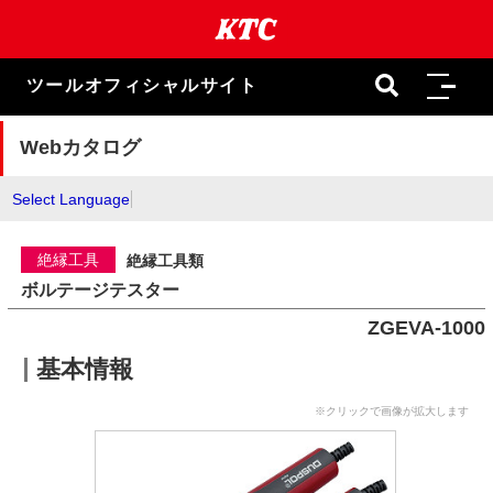
本
文
ま
で
ツールオフィシャルサイト
ス
キ
ッ
Webカタログ
プ
Select Language
絶縁工具
絶縁工具類
ボルテージテスター
ZGEVA-1000
基本情報
※クリックで画像が拡大します