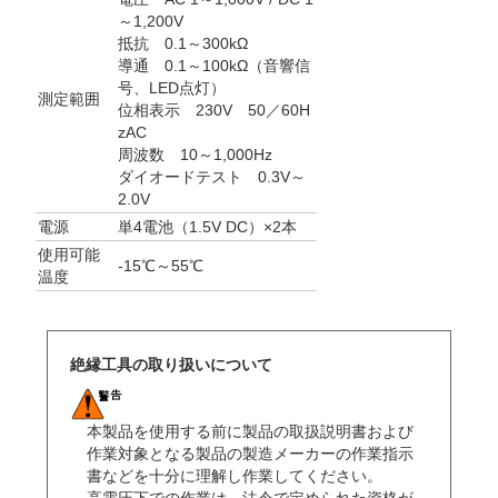
～1,200V
抵抗 0.1～300kΩ
導通 0.1～100kΩ（音響信
号、LED点灯）
測定範囲
位相表示 230V 50／60H
zAC
周波数 10～1,000Hz
ダイオードテスト 0.3V～
2.0V
電源
単4電池（1.5V DC）×2本
使用可能
-15℃～55℃
温度
絶縁工具の取り扱いについて
本製品を使用する前に製品の取扱説明書および
作業対象となる製品の製造メーカーの作業指示
書などを十分に理解し作業してください。