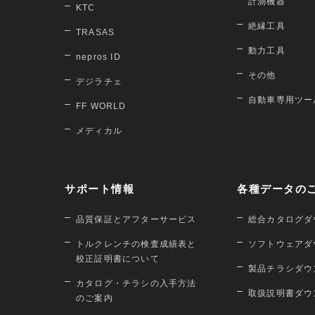
計測機器
KTC
絶縁工具
TRASAS
動力工具
nepros ID
その他
デジラチェ
自動車専用ツー
FF WORLD
メディカル
サポート情報
各種データの
品質保証とアフターサービス
総合カタログダ
トルクレンチの検査成績表と
ソフトウェアダ
校正証明書について
製品チラシダウ
カタログ・チラシの入手方法
取扱説明書ダウ
のご案内