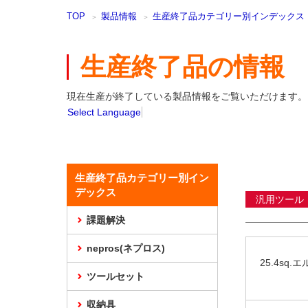
本
TOP
製品情報
生産終了品カテゴリー別インデックス
文
ま
で
生産終了品の情報
ス
キ
ッ
現在生産が終了している製品情報をご覧いただけます。
プ
Select Language
生産終了品カテゴリー別イン
デックス
汎用ツール
課題解決
nepros(ネプロス)
25.4sq
ツールセット
収納具