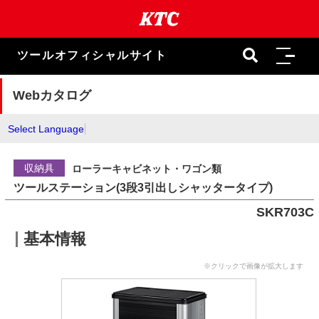
本
文
ま
で
ツールオフィシャルサイト
ス
キ
ッ
Webカタログ
プ
Select Language
収納具
ローラーキャビネット・ワゴン類
ツールステーション(3段3引出しシャッタータイプ)
SKR703C
基本情報
※クリックで画像が拡大します