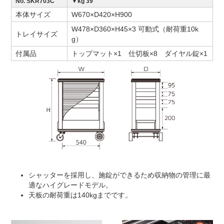
No. SKR703C
▼kg 39
本体サイズ
W670×D420×H900
W478×D360×H45×3 可動式（耐荷重10k
トレイサイズ
g）
付属品
トップマット×1 仕切板×8 ダイヤル錠×1
シャッターを採用し、施錠ができるため収納物の管理に最
適なハイグレードモデル。
天板の耐荷重は140kgまでです。