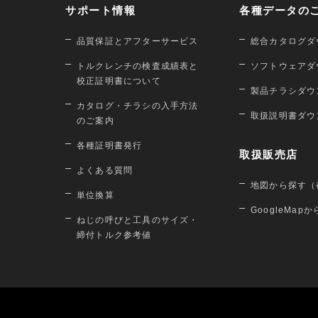
サポート情報
各種データの
品質保証とアフターサービス
総合カタログダ
トルクレンチの検査成績表と
ソフトウェアダ
校正証明書について
製品チラシダウ
カタログ・チラシの入手方法
取扱説明書ダウ
のご案内
各種証明書発行
取扱販売店
よくある質問
地図から探す（
単位換算
GoogleMap
ねじの呼びと工具のサイズ・
締付トルク参考値