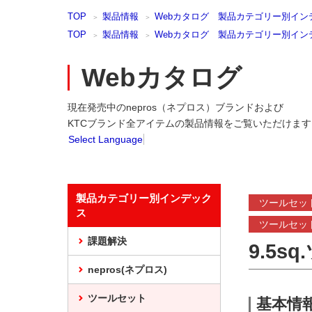
本
TOP
製品情報
Webカタログ 製品カテゴリー別イン
文
ま
TOP
製品情報
Webカタログ 製品カテゴリー別イン
で
ス
Webカタログ
キ
ッ
プ
現在発売中のnepros（ネプロス）ブランドおよび
KTCブランド全アイテムの製品情報をご覧いただけます
Select Language
製品カテゴリー別インデック
ツールセッ
ス
ツールセッ
課題解決
9.5s
nepros(ネプロス)
ツールセット
基本情