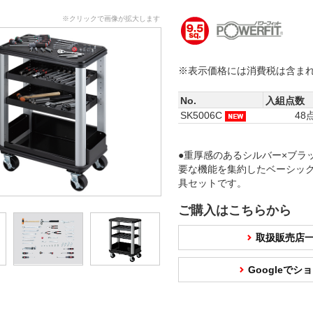
※クリックで画像が拡大します
※表示価格には消費税は含ま
No.
入組点数
SK5006C
48
●重厚感のあるシルバー×ブラ
要な機能を集約したベーシッ
具セットです。
ご購入はこちらから
取扱販売店
Googleで