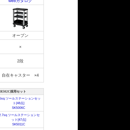
webカタログ
オープン
×
2段
自在キャスター ×4
KR502C採用セット
.5sq.ツールステーションセッ
ト[48点]
SK5006C
2.7sq.ツールステーションセ
ット[47点]
SK5011C