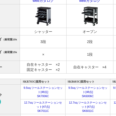
webカタログ
webカタログ
シャッター
オープン
イ
（耐荷重10k
3段
2段
イ
（耐荷重15k
×
1段
自在キャスター ×2
ー
自在キャスター ×4
固定キャスター ×2
SKR703C採用セット
SKR603C採用セット
S
9.5sq.ツールステーションセッ
9.5sq.ツールステーションセッ
9
ト[48点]
ト[48点]
ク
SK7006C
SK6006C
12.7sq.ツールステーションセ
12.7sq.ツールステーションセ
1
ット[47点]
ット[47点]
SK7011C
SK6011C