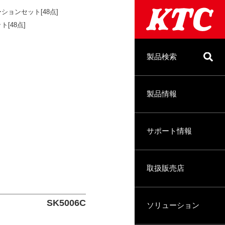
ーションセット[48点]
ト[48点]
製品検索
製品情報
サポート情報
取扱販売店
SK5006C
ソリューション