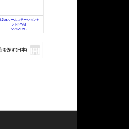
2.7sq.ツールステーションセ
ット[52点]
SK5021MC
店を探す(日本)