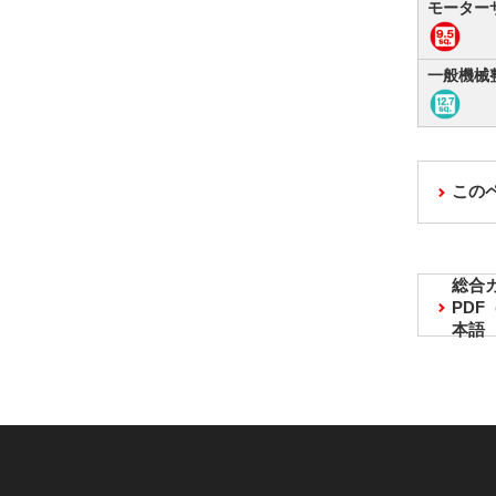
モーター
一般機械
この
総合
PD
本語