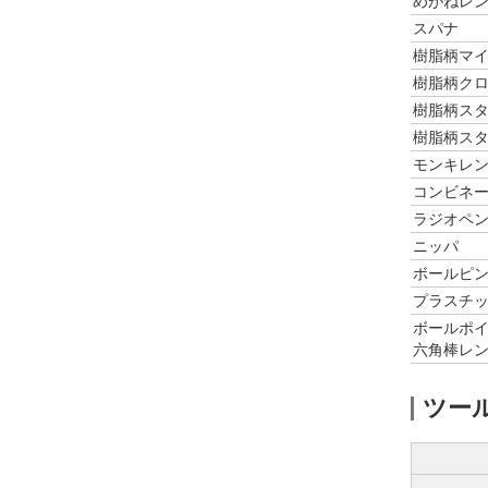
めがねレン
スパナ
樹脂柄マ
樹脂柄ク
樹脂柄ス
樹脂柄ス
モンキレ
コンビネ
ラジオペ
ニッパ
ボールピ
プラスチ
ボールポイ
六角棒レン
ツー