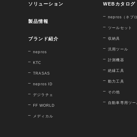
ソリューション
WEBカタログ
nepros（ネプ
製品情報
ツールセット
ブランド紹介
収納具
汎用ツール
nepros
計測機器
KTC
絶縁工具
TRASAS
動力工具
nepros ID
その他
デジラチェ
自動車専用ツー
FF WORLD
メディカル