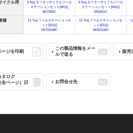
サイクル用
9.5sq.モーターサイクルツール
9.5sq.モーターサイクルツール
ステーションセット[80点]
ステーションセット[69点]
SK7005C
SK6001C
整備
12.7sq.ツールステーションセ
12.7sq.ツールステーションセ
1
ット[52点]
ット[52点]
SK7021MC
SK6021MC
この製品情報をメー
ページを印刷
販売
ルで送る
カタログ
お問合せ先
F（全ページ）日