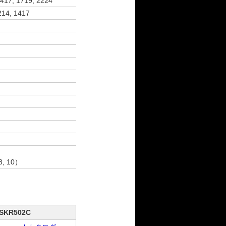
417, 1719, 2224
214, 1417
, 8, 10）
SKR502C