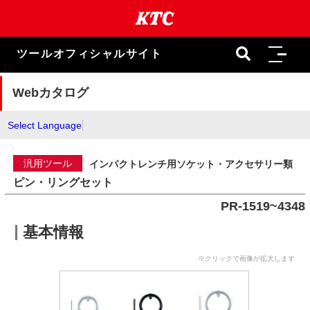
本
文
ま
で
ツールオフィシャルサイト
ス
キ
ッ
Webカタログ
プ
Select Language
汎用ツール
インパクトレンチ用ソケット・アクセサリー類
ピン・リングセット
PR-1519~4348
基本情報
※クリックで画像が拡大します