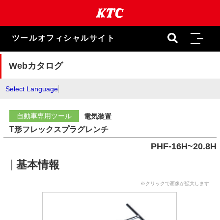
本
文
ま
で
ツールオフィシャルサイト
ス
キ
ッ
Webカタログ
プ
Select Language
自動車専用ツール
電気装置
T形フレックスプラグレンチ
PHF-16H~20.8H
基本情報
※クリックで画像が拡大します