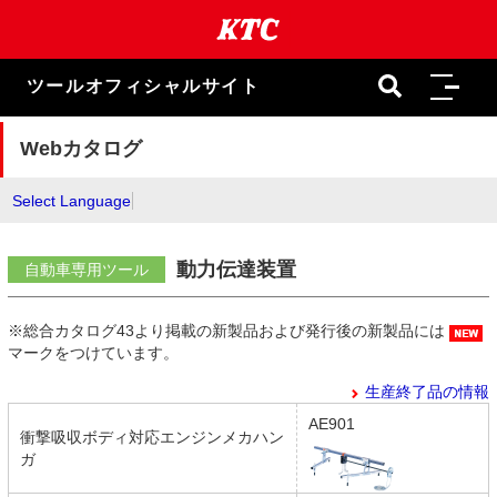
本
文
ま
で
ツールオフィシャルサイト
ス
キ
ッ
Webカタログ
プ
Select Language
動力伝達装置
自動車専用ツール
※総合カタログ43より掲載の新製品および発行後の新製品には
マークをつけています。
生産終了品の情報
AE901
衝撃吸収ボディ対応エンジンメカハン
ガ