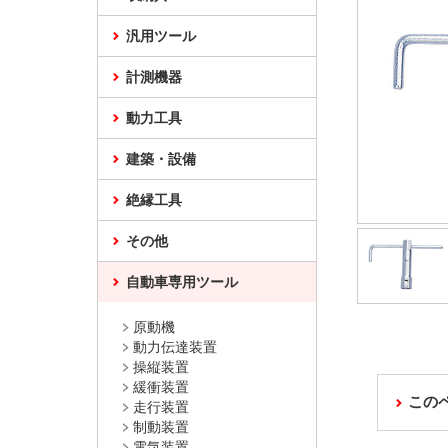
汎用ツール
計測機器
動力工具
建築・設備
絶縁工具
その他
自動車専用ツール
原動機
動力伝達装置
操縦装置
緩衝装置
この
走行装置
制動装置
電気装置