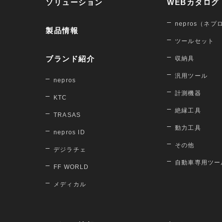
ソリューション
WEBカタログ
nepros（ネプ
製品情報
ツールセット
ブランド紹介
収納具
汎用ツール
nepros
計測機器
KTC
絶縁工具
TRASAS
動力工具
nepros ID
その他
デジラチェ
自動車専用ツー
FF WORLD
メディカル