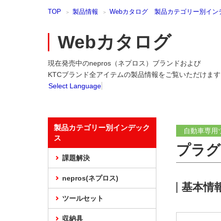
本
TOP
製品情報
Webカタログ 製品カテゴリー別イン
文
ま
で
Webカタログ
ス
キ
現在発売中のnepros（ネプロス）ブランドおよび
ッ
プ
KTCブランド全アイテムの製品情報をご覧いただけます
Select Language
製品カテゴリー別インデック
自動車専用
ス
プラグ
課題解決
nepros(ネプロス)
基本情
ツールセット
収納具