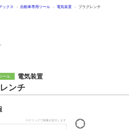
デックス
自動車専用ツール
電気装置
プラグレンチ
。
電気装置
ツール
レンチ
報
※クリックで画像が拡大します