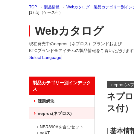
本
TOP
製品情報
Webカタログ 製品カテゴリー別イン
文
[17点]（ケース付）
ま
で
ス
Webカタログ
キ
ッ
現在発売中のnepros（ネプロス）ブランドおよび
プ
KTCブランド全アイテムの製品情報をご覧いただけます
Select Language
製品カテゴリー別インデック
nepros(ネ
ス
ネプロ
課題解決
ス付）
nepros(ネプロス)
NBR390Aを含むセット
基本情
neXT