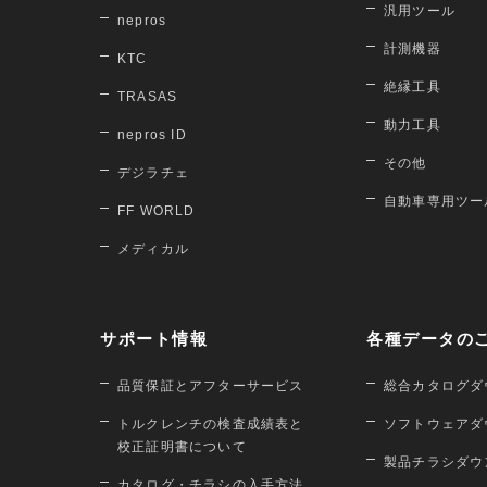
汎用ツール
nepros
計測機器
KTC
絶縁工具
TRASAS
動力工具
nepros ID
その他
デジラチェ
自動車専用ツー
FF WORLD
メディカル
サポート情報
各種データの
品質保証とアフターサービス
総合カタログダ
トルクレンチの検査成績表と
ソフトウェアダ
校正証明書について
製品チラシダウ
カタログ・チラシの入手方法