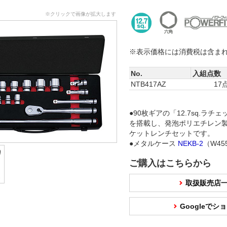
※クリックで画像が拡大します
※表示価格には消費税は含ま
No.
入組点数
NTB417AZ
17
●90枚ギアの「12.7sq.ラチ
を搭載し、発泡ポリエチレン
ケットレンチセットです。
●メタルケース
NEKB-2
（W45
ご購入はこちらから
取扱販売店
Googleで