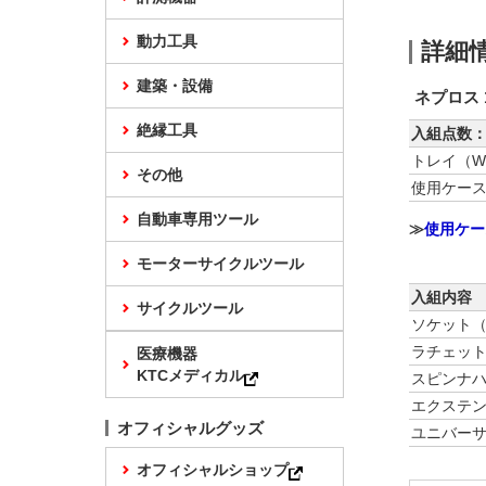
動力工具
詳細
建築・設備
ネプロス 
絶縁工具
入組点数：
トレイ（W4
その他
使用ケー
自動車専用ツール
≫
使用ケー
モーターサイクルツール
入組内容
サイクルツール
ソケット
ラチェッ
医療機器
KTCメディカル
スピンナ
エクステ
オフィシャルグッズ
ユニバー
オフィシャルショップ