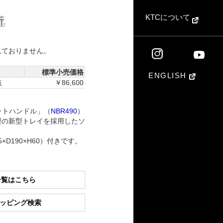
KTCについて
れておりません。
標準小売価格
ENGLISH
点
￥86,600
ェットハンドル」（
NBR490
）
製の新型トレイを採用したソ
5×D190×H60）付きです。
一覧はこちら
ショッピング検索