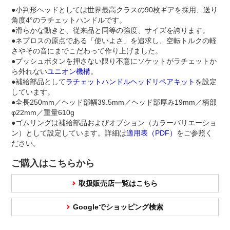
●小判形ヘッドとしては世界最高クラスの90枚ギアを採用、送り
角度4°のラチェットハンドルです。
●滑らかな動きと、従来品と同等の強度、サイズを誇ります。
●ネプロスの原点である「使いよさ」を追求し、空転トルクの軽
さやその音にまでこだわって作り上げました。
●プッシュボタンを押さない限り不意にソケットがラチェットか
ら外れない
ユニオン機構
。
●補給部品として
ラチェットハンドルヘッドリペアキット
を設定
しています。
●全長250mm／ヘッド部幅39.5mm／ヘッド部厚み19mm／柄部
φ22mm／重量610g
●ゴムリングは補給部品およびオプション（カラーバリエーショ
ン）として設定しています。詳細は
適用表（PDF）
をご参照く
ださい。
ご購入はこちらから
取扱販売店一覧はこちら
Googleでショッピング検索