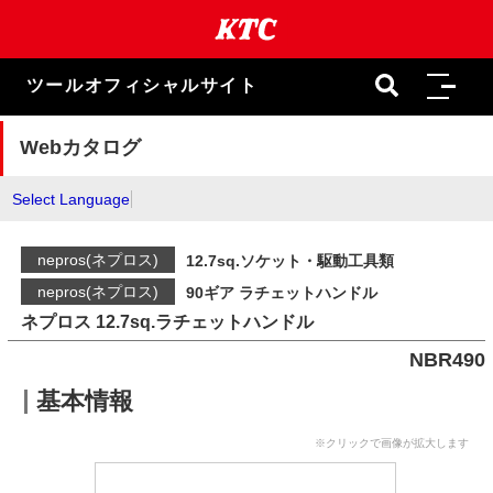
本
文
ま
で
ツールオフィシャルサイト
ス
キ
ッ
Webカタログ
プ
Select Language
nepros(ネプロス)
12.7sq.ソケット・駆動工具類
nepros(ネプロス)
90ギア ラチェットハンドル
ネプロス 12.7sq.ラチェットハンドル
NBR490
基本情報
※クリックで画像が拡大します